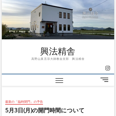
Skip
to
content
興法精舎
高野山真言宗大師教会支部 興法精舎
Ins
メ
ニ
ュ
ー
最新の「臨時閉門」の予告
ボ
タ
5月3日(月)の開門時間について
ン