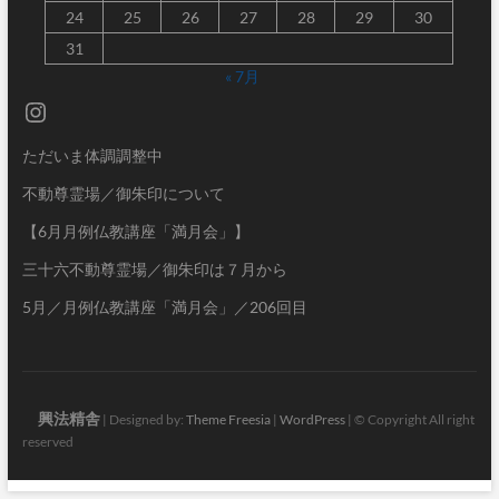
24
25
26
27
28
29
30
31
« 7月
Instagram
ただいま体調調整中
不動尊霊場／御朱印について
【6月月例仏教講座「満月会」】
三十六不動尊霊場／御朱印は７月から
5月／月例仏教講座「満月会」／206回目
興法精舎
| Designed by:
Theme Freesia
|
WordPress
| © Copyright All right
reserved