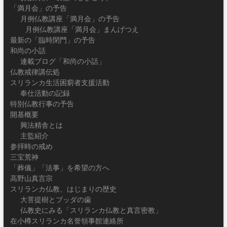
「満月会」の予告
月例仏教講座「満月会」の予告
月例仏教講座「満月会」まんげつえ
最新の「臨時閉門」の予告
和尚の小話
連載ブログ「和尚の小話」
仏教戒律講伝処
スリランカ生活困窮者支援活動
奉仕活動の記録
特別仏教行事の予告
開基概要
興法精舎とは
主監紹介
参拝時の戒め
三宝荒神
「葬儀」「法事」を希望の方へ
高野山真言宗
スリランカ仏教、はじまりの歴史
大菩提樹とブッダの歯
仏教史にみる「スリランカ仏教と真言密教」
在小樽スリランカ名誉領事館連絡所