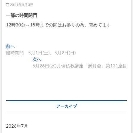
2021年5月3日
一部の時間閉門
12時30分～15時までの間はお参りの為、閉めてます
投
過
前へ
去
臨時閉門 5月1日(土)、5月2日(日)
稿
の
次
次へ
ナ
投
の
5月26日(水)月例仏教講座「満月会」第131座目
稿:
投
ビ
稿:
ゲ
ー
シ
アーカイブ
ョ
ン
2026年7月