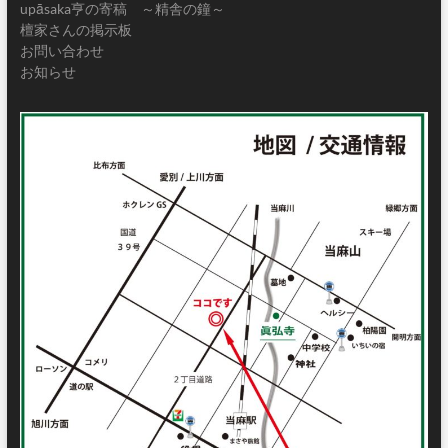
upāsaka亨の寄稿 ～精舎の鐘～
檀家さんの掲示板
お問い合わせ
お知らせ