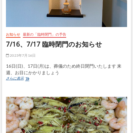
お知らせ
最新の「臨時閉門」の予告
7/16、7/17 臨時閉門のお知らせ
2023年7月16日
16日(日)、17日(月)は、葬儀のため終日閉門いたします 来
週、お目にかかりましょう
7/16、
さらに表示
7/17
臨
時
閉
門
の
お
知
ら
せ