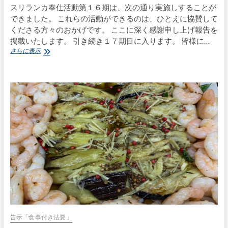
スリランカ奉仕活動第１６期は、次の通り実施しすることが
できました。 これらの活動ができるのは、ひとえに協賛して
くださる方々のおかげです。 ここに深く感謝申し上げ報告を
掲載いたします。 引き続き１７期目に入ります。 皆様に…
ス
さらに表示
リ
ラ
ン
カ
奉
仕
活
動
１
６
期
の
ま
と
め
告示「食事付き法要」