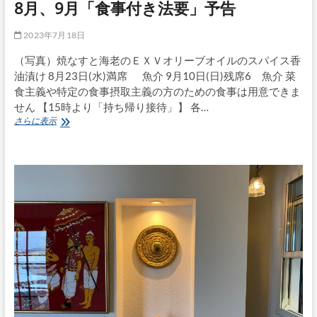
8月、9月「食事付き法要」予告
2023年7月18日
（写真）焼なすと海老のＥＸＶオリーブオイルのスパイス香
油漬け 8月23日(水)満席 魚介 9月10日(日)残席6 魚介 菜
食主義や特定の食事摂取主義の方のための食事は用意できま
せん 【15時より「持ち帰り接待」】 各…
8
さらに表示
月、
9
月
「食
事
付
き
法
要」
予
告