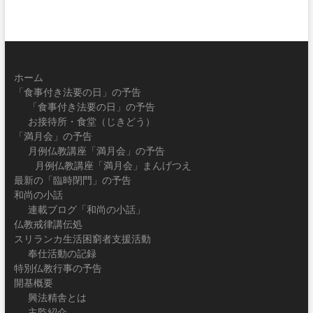
ホーム
「食事付き法要の日」の予告
「食事付き法要の日」の予告
お接待所・食堂（じきどう）
「満月会」の予告
月例仏教講座「満月会」の予告
月例仏教講座「満月会」まんげつえ
最新の「臨時閉門」の予告
和尚の小話
連載ブログ「和尚の小話」
仏教戒律講伝処
スリランカ生活困窮者支援活動
奉仕活動の記録
特別仏教行事の予告
開基概要
興法精舎とは
主監紹介