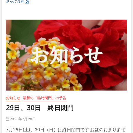
8
さらに表示
月
「満
月
会」
お知らせ
最新の「臨時閉門」の予告
29日、30日 終日閉門
2023年7月28日
7月29日(土)、30日（日）は終日閉門です お盆のお参り多忙