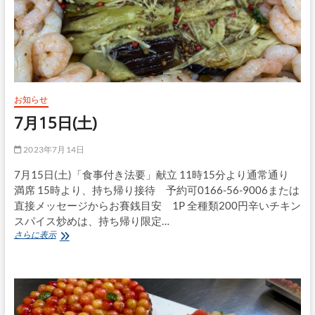
お知らせ
7月15日(土)
2023年7月14日
7月15日(土)「食事付き法要」献立 11時15分より通常通り
満席 15時より、持ち帰り接待 予約可0166-56-9006または
直接メッセージからお賽銭目安 1P 全種類200円辛いチキン
スパイス炒めは、持ち帰り限定…
7
さらに表示
月
15
日
(土)