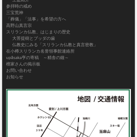
参拝時の戒め
三宝荒神
「葬儀」「法事」を希望の方へ
高野山真言宗
スリランカ仏教、はじまりの歴史
大菩提樹とブッダの歯
仏教史にみる「スリランカ仏教と真言密教」
在小樽スリランカ名誉領事館連絡所
upāsaka亨の寄稿 ～精舎の鐘～
檀家さんの掲示板
お問い合わせ
お知らせ