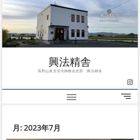
Skip
to
content
興法精舎
高野山真言宗大師教会支部 興法精舎
Ins
メ
ニ
ュ
ー
ボ
月:
2023年7月
タ
ン