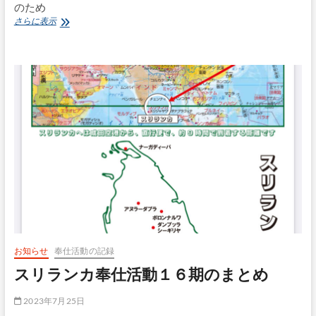
のため
29
さらに表示
日、
30
日
終
日
閉
門
お知らせ
奉仕活動の記録
スリランカ奉仕活動１６期のまとめ
2023年7月25日