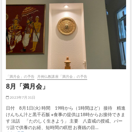
「満月会」の予告
月例仏教講座「満月会」の予告
8月「満月会」
2023年7月31日
日付 8月1日(火) 時間 19時から（1時間ほど） 接待 精進
けんちん汁と黒千石飯 ※食事の提供は18時からお接待できま
す 法話 「たのしく生きよう」 主要 八斎戒の授戒、パー
リ語で供養のお経、短時間の瞑想 お賽銭の目…