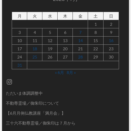
月
火
水
木
金
土
日
1
2
3
4
5
6
7
8
9
10
11
12
13
14
15
16
17
18
19
20
21
22
23
24
25
26
27
28
29
30
31
« 6月
8月 »
Instagram
ただいま体調調整中
不動尊霊場／御朱印について
【6月月例仏教講座「満月会」】
三十六不動尊霊場／御朱印は７月から