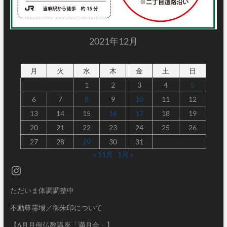
2021年12月
月
火
水
木
金
土
日
1
2
3
4
5
6
7
8
9
10
11
12
13
14
15
16
17
18
19
20
21
22
23
24
25
26
27
28
29
30
31
« 11月
1月 »
Instagram
ただいま体調調整中
不動尊霊場／御朱印について
【6月月例仏教講座「満月会」】