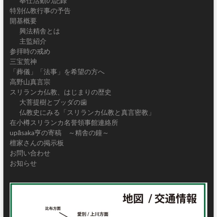
奉仕活動の記録
特別仏教行事の予告
開基概要
興法精舎とは
主監紹介
参拝時の戒め
三宝荒神
「葬儀」「法事」を希望の方へ
高野山真言宗
スリランカ仏教、はじまりの歴史
大菩提樹とブッダの歯
仏教史にみる「スリランカ仏教と真言密教」
在小樽スリランカ名誉領事館連絡所
upāsaka亨の寄稿 ～精舎の鐘～
檀家さんの掲示板
お問い合わせ
お知らせ