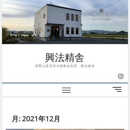
Skip
to
content
興法精舎
高野山真言宗大師教会支部 興法精舎
Ins
メ
ニ
ュ
ー
ボ
月:
2021年12月
タ
ン