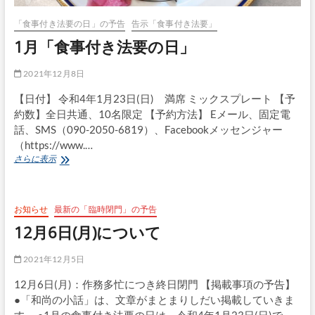
「食事付き法要の日」の予告
告示「食事付き法要」
1月「食事付き法要の日」
2021年12月8日
【日付】 令和4年1月23日(日) 満席 ミックスプレート 【予
約数】全日共通、10名限定 【予約方法】 Eメール、固定電
話、SMS（090-2050-6819）、Facebookメッセンジャー
（https://www.…
1
さらに表示
月
「食
事
付
お知らせ
最新の「臨時閉門」の予告
き
12月6日(月)について
法
要
2021年12月5日
の
日」
12月6日(月)：作務多忙につき終日閉門 【掲載事項の予告】
●「和尚の小話」は、文章がまとまりしだい掲載していきま
す。 ●1月の食事付き法要の日は、令和4年1月23日(日)で