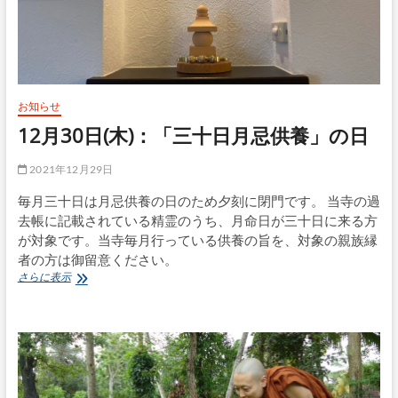
お知らせ
12月30日(木)：「三十日月忌供養」の日
2021年12月29日
毎月三十日は月忌供養の日のため夕刻に閉門です。 当寺の過
去帳に記載されている精霊のうち、月命日が三十日に来る方
が対象です。当寺毎月行っている供養の旨を、対象の親族縁
者の方は御留意ください。
12
さらに表示
月
30
日
(木)：
「三
十
日