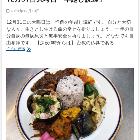
仏
2021年12月10日
教
講
12月31日の大晦日は、恒例の年越し読経です。 自分と大切
座
「満
な人々、生きとし生ける命の幸せを祈りましょう。 一年の自
月
分自身の無病息災と無事安全を祈りましょう。 どなたでも自
会」
由参拝です。 【深夜0時からは】 密教の仏具である…
138
12
さらに表示
座
月
目
31
日
大
晦
日
「年
越
し
読
経」