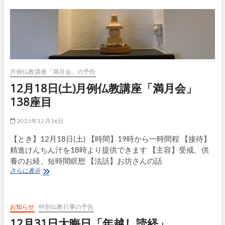
小
話：
尊
者
達
の
智
恵
月例仏教講座「満月会」の予告
12月18日(土)月例仏教講座「満月会」
138座目
2021年12月16日
【とき】12月18日(土) 【時間】19時から一時間程 【接待】
精進けんちん汁を18時より提供できます 【主容】受戒、供
養のお経、短時間瞑想 【法話】お坊さんの話
12
さらに表示
月
18
日
(土)
お知らせ
特別仏教行事の予告
月
12月31日大晦日「年越し読経」
例