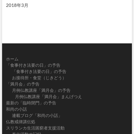
2018年3月
ホーム
「食事付き法要の日」の予告
「食事付き法要の日」の予告
お接待所・食堂（じきどう）
「満月会」の予告
月例仏教講座「満月会」の予告
月例仏教講座「満月会」まんげつえ
最新の「臨時閉門」の予告
和尚の小話
連載ブログ「和尚の小話」
仏教戒律講伝処
スリランカ生活困窮者支援活動