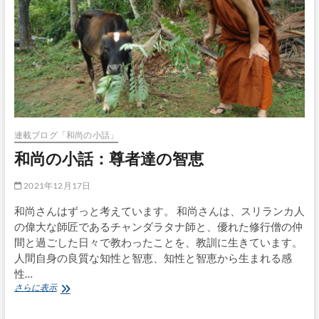
月
忌
供
養」
の
日
連載ブログ「和尚の小話」
和尚の小話：尊者達の智恵
2021年12月17日
和尚さんはずっと考えています。 和尚さんは、スリランカ人
の偉大な師匠であるチャンダラタナ師と、優れた修行僧の仲
間と過ごした日々で教わったことを、教訓に生きています。
人間自身の良質な知性と智恵、知性と智恵から生まれる感
性…
和
さらに表示
尚
の