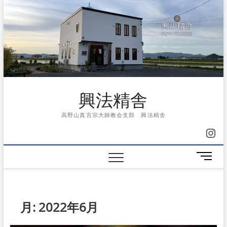
Skip
to
content
興法精舎
高野山真言宗大師教会支部 興法精舎
Ins
メ
ニ
ュ
ー
ボ
月:
2022年6月
タ
ン