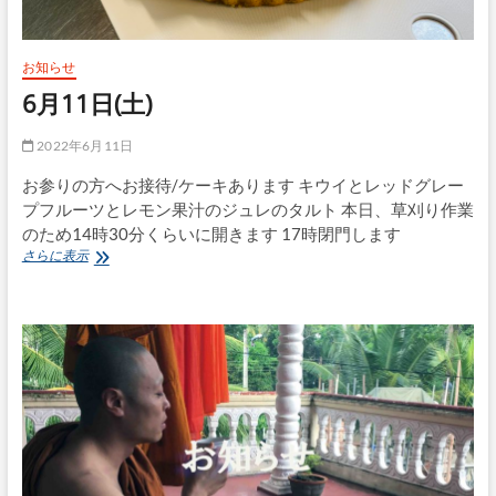
お知らせ
6月11日(土)
2022年6月11日
お参りの方へお接待/ケーキあります キウイとレッドグレー
プフルーツとレモン果汁のジュレのタルト 本日、草刈り作業
のため14時30分くらいに開きます 17時閉門します
6
さらに表示
月
11
日
(土)