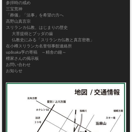
参拝時の戒め
三宝荒神
「葬儀」「法事」を希望の方へ
高野山真言宗
スリランカ仏教、はじまりの歴史
大菩提樹とブッダの歯
仏教史にみる「スリランカ仏教と真言密教」
在小樽スリランカ名誉領事館連絡所
upāsaka亨の寄稿 ～精舎の鐘～
檀家さんの掲示板
お問い合わせ
お知らせ