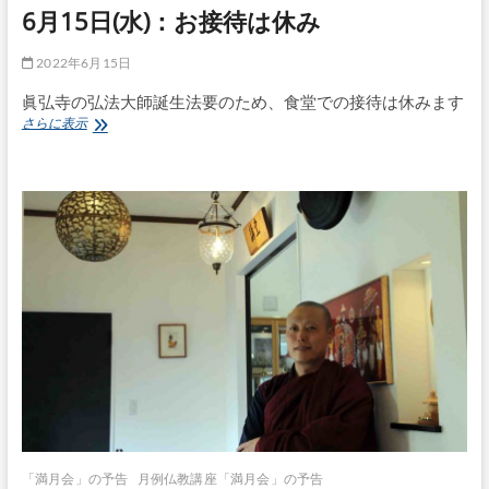
6月15日(水)：お接待は休み
2022年6月15日
眞弘寺の弘法大師誕生法要のため、食堂での接待は休みます
6
さらに表示
月
15
日
(水)：
お
接
待
は
休
み
「満月会」の予告
月例仏教講座「満月会」の予告