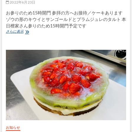
2022年6月23日
お参りのため15時開門 参拝の方へお接待／ケーキあります
ゾウの形のキウイとサンゴールドとプラムジュレのタルト 本
日檀家さん参りのため15時開門予定です
6
さらに表示
月
23
日
(木)
お知らせ