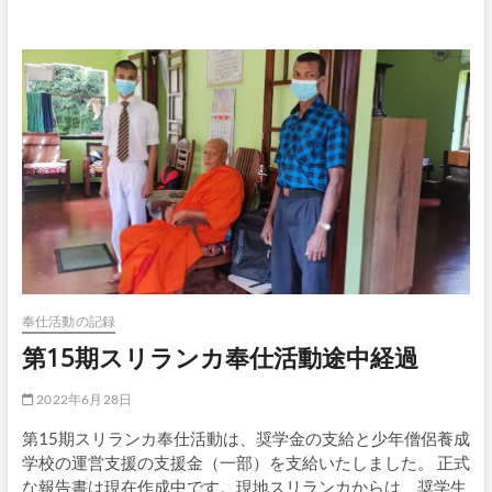
30
日
(木)
奉仕活動の記録
第15期スリランカ奉仕活動途中経過
2022年6月28日
第15期スリランカ奉仕活動は、奨学金の支給と少年僧侶養成
学校の運営支援の支援金（一部）を支給いたしました。 正式
な報告書は現在作成中です。現地スリランカからは、奨学生