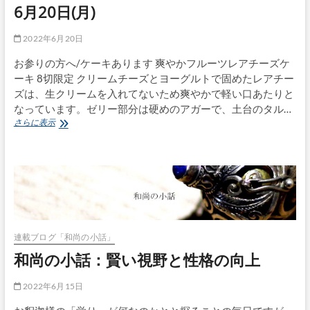
6月20日(月)
2022年6月20日
お参りの方へ/ケーキあります 爽やかフルーツレアチーズケ
ーキ 8切限定 クリームチーズとヨーグルトで固めたレアチー
ズは、生クリームを入れてないため爽やかで軽い口あたりと
なっています。ゼリー部分は硬めのアガーで、土台のタル…
6
さらに表示
月
20
日
(月)
連載ブログ「和尚の小話」
和尚の小話：賢い視野と性格の向上
2022年6月15日