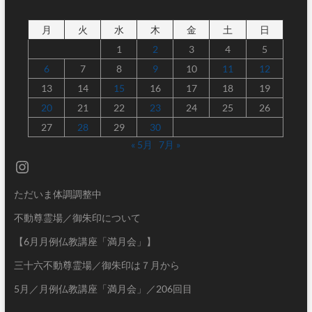
月
火
水
木
金
土
日
1
2
3
4
5
6
7
8
9
10
11
12
13
14
15
16
17
18
19
20
21
22
23
24
25
26
27
28
29
30
« 5月
7月 »
Instagram
ただいま体調調整中
不動尊霊場／御朱印について
【6月月例仏教講座「満月会」】
三十六不動尊霊場／御朱印は７月から
5月／月例仏教講座「満月会」／206回目