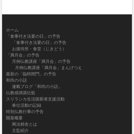
ホーム
「食事付き法要の日」の予告
「食事付き法要の日」の予告
お接待所・食堂（じきどう）
「満月会」の予告
月例仏教講座「満月会」の予告
月例仏教講座「満月会」まんげつえ
最新の「臨時閉門」の予告
和尚の小話
連載ブログ「和尚の小話」
仏教戒律講伝処
スリランカ生活困窮者支援活動
奉仕活動の記録
特別仏教行事の予告
開基概要
興法精舎とは
主監紹介