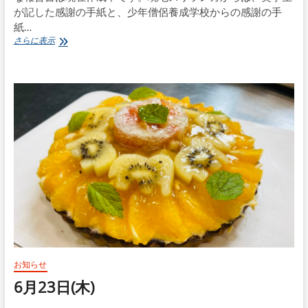
が記した感謝の手紙と、少年僧侶養成学校からの感謝の手
紙…
第
さらに表示
15
期
ス
リ
ラ
ン
カ
奉
仕
活
動
途
中
経
過
お知らせ
6月23日(木)