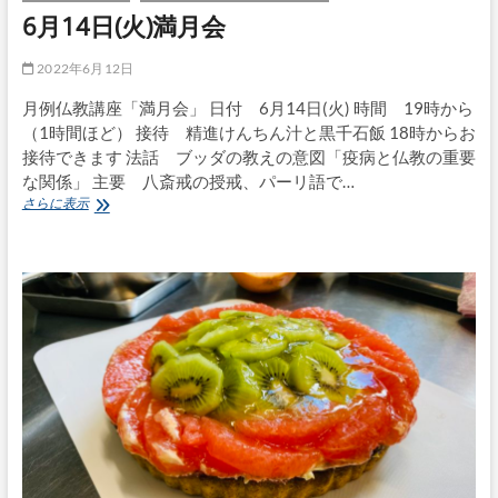
6月14日(火)満月会
2022年6月12日
月例仏教講座「満月会」 日付 6月14日(火) 時間 19時から
（1時間ほど） 接待 精進けんちん汁と黒千石飯 18時からお
接待できます 法話 ブッダの教えの意図「疫病と仏教の重要
な関係」 主要 八斎戒の授戒、パーリ語で…
6
さらに表示
月
14
日
(火)
満
月
会