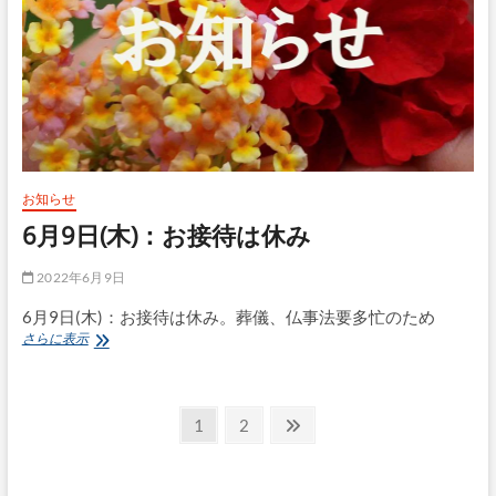
お知らせ
6月9日(木)：お接待は休み
2022年6月9日
6月9日(木)：お接待は休み。葬儀、仏事法要多忙のため
6
さらに表示
月
9
日
投
(木)：
固
固
次
1
2
お
定
定
の
稿
接
ペ
ペ
ペ
待
の