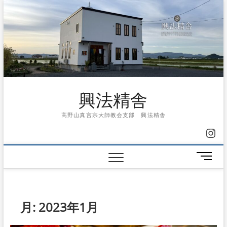
Skip
to
content
興法精舎
高野山真言宗大師教会支部 興法精舎
Ins
メ
ニ
ュ
ー
ボ
月:
2023年1月
タ
ン