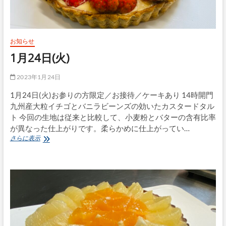
お知らせ
1月24日(火)
2023年1月24日
1月24日(火)お参りの方限定／お接待／ケーキあり 14時開門
九州産大粒イチゴとバニラビーンズの効いたカスタードタル
ト 今回の生地は従来と比較して、小麦粉とバターの含有比率
が異なった仕上がりです。柔らかめに仕上がってい…
1
さらに表示
月
24
日
(火)