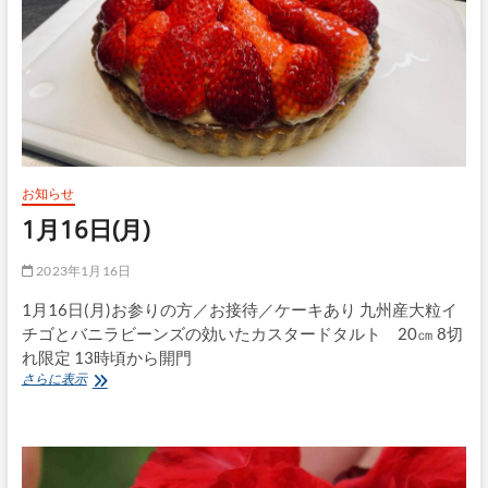
お知らせ
1月16日(月)
2023年1月16日
1月16日(月)お参りの方／お接待／ケーキあり 九州産大粒イ
チゴとバニラビーンズの効いたカスタードタルト 20㎝ 8切
れ限定 13時頃から開門
1
さらに表示
月
16
日
(月)