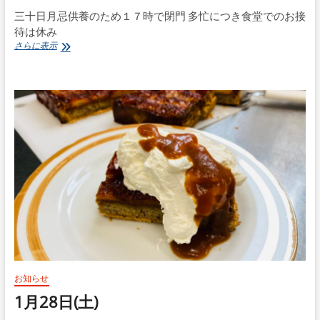
三十日月忌供養のため１７時で閉門 多忙につき食堂でのお接
待は休み
1
さらに表示
月
30
日
(月)
三
十
日
月
忌
供
養
お知らせ
1月28日(土)