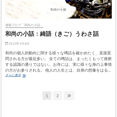
で
多
忙
連載ブログ「和尚の小話」
和尚の小話：綺語（きご）うわさ話
2023年1月8日
和尚の個人的動向に関する様々な噂話を確かめたく、直接質
問される方が最近多い。 全ての噂話は、まったくもって推察
する認識の通りではない。 お寺には、実に様々な身の上事情
の方がお参りされる。 他人の人生とは、自身の想像をはる…
和
さらに表示
尚
の
小
投
話：
固
固
次
1
2
綺
定
定
の
稿
語
ペ
ペ
ペ
（き
の
ー
ー
ー
ご）