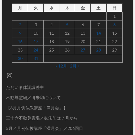
月
火
水
木
金
土
日
1
2
3
4
5
6
7
8
9
10
11
12
13
14
15
16
17
18
19
20
21
22
23
24
25
26
27
28
29
30
31
« 12月
2月 »
Instagram
ただいま体調調整中
不動尊霊場／御朱印について
【6月月例仏教講座「満月会」】
三十六不動尊霊場／御朱印は７月から
5月／月例仏教講座「満月会」／206回目