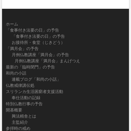
ホーム
「食事付き法要の日」の予告
「食事付き法要の日」の予告
お接待所・食堂（じきどう）
「満月会」の予告
月例仏教講座「満月会」の予告
月例仏教講座「満月会」まんげつえ
最新の「臨時閉門」の予告
和尚の小話
連載ブログ「和尚の小話」
仏教戒律講伝処
スリランカ生活困窮者支援活動
奉仕活動の記録
特別仏教行事の予告
開基概要
興法精舎とは
主監紹介
参拝時の戒め