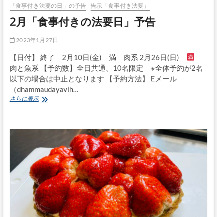
「食事付き法要の日」の予告
告示「食事付き法要」
2月「食事付きの法要日」予告
2023年1月27日
【日付】 終了 2月10日(金) 満 肉系 2月26日(日)
肉と魚系 【予約数】全日共通、10名限定 ※全体予約が2名
以下の場合は中止となります 【予約方法】 Eメール
（dhammaudayavih…
2
さらに表示
月
「食
事
付
き
の
法
要
日」
予
告