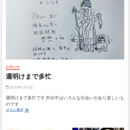
時
閉
門
お知らせ
週明けまで多忙
2023年1月9日
週明けまで多忙です 外出中はいろんな出会いがあり楽しいも
のです
週
さらに表示
明
け
ま