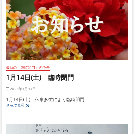
最新の「臨時閉門」の予告
1月14日(土) 臨時閉門
2023年1月14日
1月14日(土) 仏事多忙により臨時閉門
1
さらに表示
月
14
日
(土)
臨