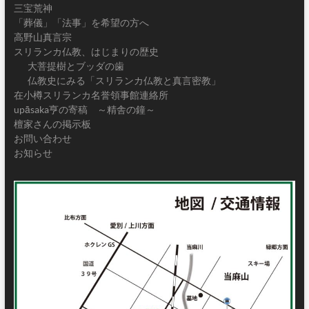
三宝荒神
「葬儀」「法事」を希望の方へ
高野山真言宗
スリランカ仏教、はじまりの歴史
大菩提樹とブッダの歯
仏教史にみる「スリランカ仏教と真言密教」
在小樽スリランカ名誉領事館連絡所
upāsaka亨の寄稿 ～精舎の鐘～
檀家さんの掲示板
お問い合わせ
お知らせ