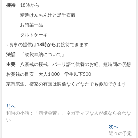
接待
18時から
精進けんちん汁と黒千石飯
お惣菜一品
タルトケーキ
※食事の提供は
18時から
お接待できます
法話
「袈裟奉納について」
主要
八斎戒の授戒、パーリ語で供養のお経、短時間の瞑想
お賽銭の目安 大人1,000 学生以下500
宗旨宗派、檀家の有無は関係なくどなたでも参加できます
投
過
前へ
去
和尚の小話：「怨憎会苦」。ネガティブな人が嫌なら会わな
稿
の
い
ナ
投
次
次へ
稿:
の
近々の予定
ビ