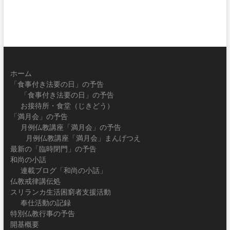
ホーム
「食事付き法要の日」の予告
「食事付き法要の日」の予告
お接待所・食堂（じきどう）
「満月会」の予告
月例仏教講座「満月会」の予告
月例仏教講座「満月会」まんげつえ
最新の「臨時閉門」の予告
和尚の小話
連載ブログ「和尚の小話」
仏教戒律講伝処
スリランカ生活困窮者支援活動
奉仕活動の記録
特別仏教行事の予告
開基概要