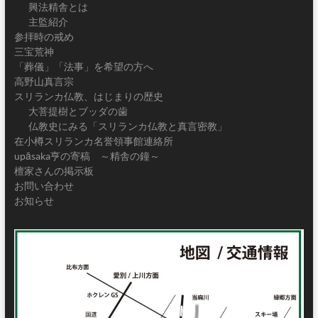
興法精舎とは
主監紹介
参拝時の戒め
三宝荒神
「葬儀」「法事」を希望の方へ
高野山真言宗
スリランカ仏教、はじまりの歴史
大菩提樹とブッダの歯
仏教史にみる「スリランカ仏教と真言密教」
在小樽スリランカ名誉領事館連絡所
upāsaka亨の寄稿 ～精舎の鐘～
檀家さんの掲示板
お問い合わせ
お知らせ