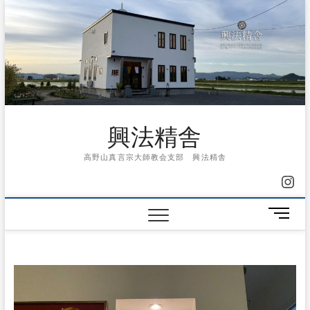
Skip
to
content
興法精舎
高野山真言宗大師教会支部 興法精舎
Ins
メ
ニ
ュ
ー
ボ
タ
ン