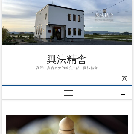
Skip
to
content
興法精舎
高野山真言宗大師教会支部 興法精舎
Ins
メ
ニ
ュ
ー
ボ
タ
ン