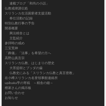
連載ブログ「和尚の小話」
仏教戒律講伝処
スリランカ生活困窮者支援活動
奉仕活動の記録
特別仏教行事の予告
開基概要
興法精舎とは
主監紹介
参拝時の戒め
三宝荒神
「葬儀」「法事」を希望の方へ
高野山真言宗
スリランカ仏教、はじまりの歴史
大菩提樹とブッダの歯
仏教史にみる「スリランカ仏教と真言密教」
在小樽スリランカ名誉領事館連絡所
upāsaka亨の寄稿 ～精舎の鐘～
檀家さんの掲示板
お問い合わせ
お知らせ