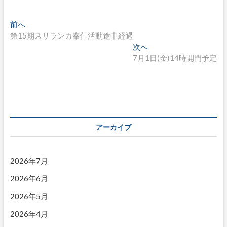
投
過
前へ
去
第15期スリランカ奉仕活動途中経過
稿
の
次
次へ
ナ
投
の
7月1日(金)14時開門予定
稿:
投
ビ
稿:
ゲ
ー
シ
アーカイブ
ョ
ン
2026年7月
2026年6月
2026年5月
2026年4月