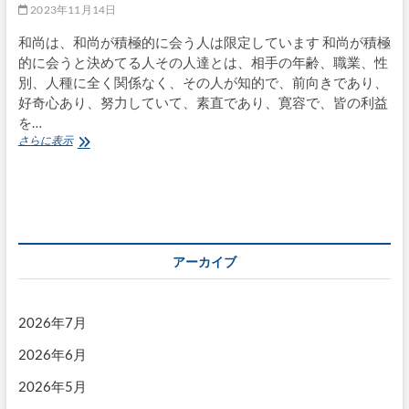
2023年11月14日
和尚は、和尚が積極的に会う人は限定しています 和尚が積極
的に会うと決めてる人その人達とは、相手の年齢、職業、性
別、人種に全く関係なく、その人が知的で、前向きであり、
好奇心あり、努力していて、素直であり、寛容で、皆の利益
を…
和
さらに表示
尚
の
小
話：
「怨
憎
会
アーカイブ
苦」。
ネ
ガ
テ
2026年7月
ィ
2026年6月
ブ
な
2026年5月
人
が