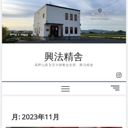
Skip
to
content
興法精舎
高野山真言宗大師教会支部 興法精舎
Ins
メ
ニ
ュ
ー
ボ
月:
2023年11月
タ
ン