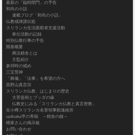
最新の「臨時閉門」の予告
和尚の小話
連載ブログ「和尚の小話」
仏教戒律講伝処
スリランカ生活困窮者支援活動
奉仕活動の記録
特別仏教行事の予告
開基概要
興法精舎とは
主監紹介
参拝時の戒め
三宝荒神
「葬儀」「法事」を希望の方へ
高野山真言宗
スリランカ仏教、はじまりの歴史
大菩提樹とブッダの歯
仏教史にみる「スリランカ仏教と真言密教」
在小樽スリランカ名誉領事館連絡所
upāsaka亨の寄稿 ～精舎の鐘～
檀家さんの掲示板
お問い合わせ