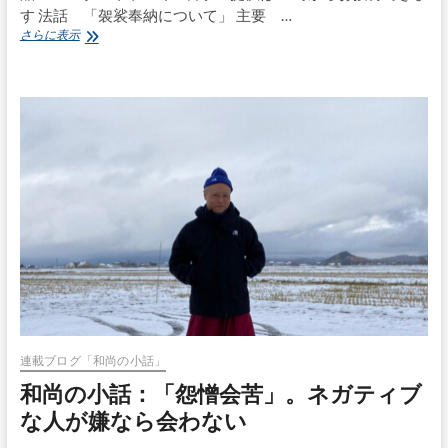
す 法話 「袈裟奉納について」 主要 …
11
さらに表示
月
26
日
(日)
／
月
例
仏
教
講
座
「満
月
会」
（袈
裟
奉
納
連載ブログ「和尚の小話」
特
和尚の小話：「怨憎会苦」。ネガティブ
別
法
な人が嫌なら会わない
要）