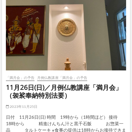
「満月会」の予告
月例仏教講座「満月会」の予告
11月26日(日)／月例仏教講座「満月会」
（袈裟奉納特別法要）
2023年11月25日
日付 11月26日(日) 時間 19時から（1時間ほど） 接待
18時から 精進けんちん汁と黒千石飯 お惣菜一
品 タルトケーキ ※食事の提供は18時からお接待できま