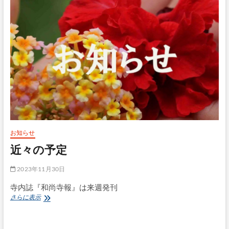
お知らせ
近々の予定
2023年11月30日
寺内誌『和尚寺報』は来週発刊
近々
さらに表示
の
予
定