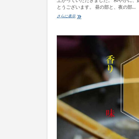
上がっていただきました。 和やかに、
とうございます。 昼の部と、夜の部…
御
さらに表示
礼
「春
の
食
事
会」
～
ス
リ
ラ
ン
カ
奉
仕
活
動
支
援
事
業
～