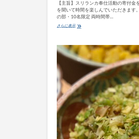
【主旨】スリランカ奉仕活動の寄付金
を聞いて時間を楽しんでいただきます。 【
の部・10名限定 両時間帯…
10
さらに表示
月
12
日
(日)
開
催
『秋
の
食
事
会』
奉
仕
活
動
寄
付
基
金
協