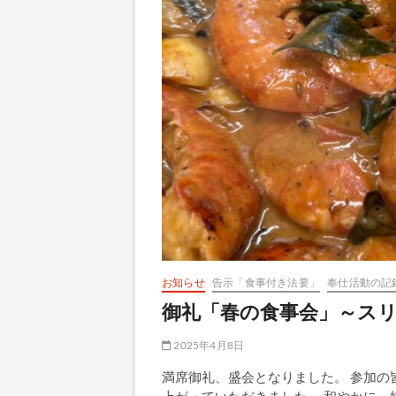
理』
8
／
17
開
催
お知らせ
告示「食事付き法要」
奉仕活動の記
御礼「春の食事会」～ス
2025年4月8日
満席御礼、盛会となりました。 参加