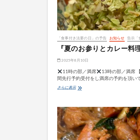
賛
事
業
「食事付き法要の日」の予告
お知らせ
告示「
『夏のお参りとカレー料理
2025年8月10日
11時の部／満席
13時の部／満席
間先行予約受付をし満席の予約を頂い
『夏
さらに表示
の
お
参
り
と
カ
レ
ー
料