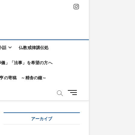
Instagram
小話
仏教戒律講伝処
葬儀」「法事」を希望の方へ
KA亨の寄稿 ～精舎の鐘～
メ
ニ
ュ
ー
アーカイブ
ボ
タ
ン