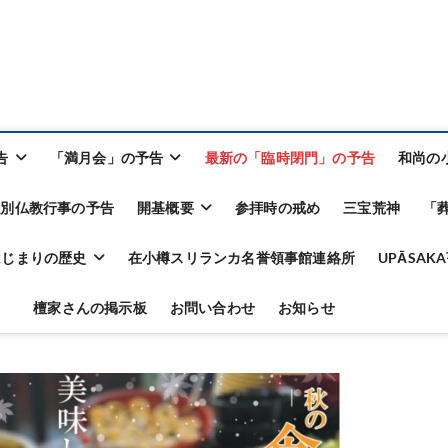
告
「満月会」の予告
最新の「臨時閉門」の予告
和尚の
特別仏教行事の予告
開基概要
参拝時の戒め
三宝荒神
「
はじまりの歴史
在小樽スリランカ名誉領事館連絡所
UPĀSA
檀家さんの掲示板
お問い合わせ
お知らせ