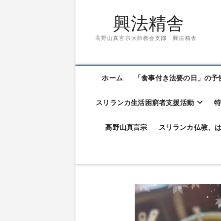
興法精舎
高野山真言宗大師教会支部 興法精舎
ホーム
「食事付き法要の日」の予
スリランカ生活困窮者支援活動
高野山真言宗
スリランカ仏教、