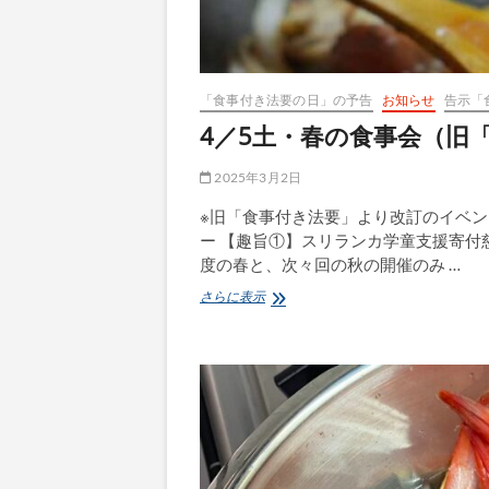
「食事付き法要の日」の予告
お知らせ
告示「
4／5土・春の食事会（旧
2025年3月2日
※旧「食事付き法要」より改訂のイベン
ー 【趣旨①】スリランカ学童支援寄付
度の春と、次々回の秋の開催のみ …
4
さらに表示
／
5
土・
春
の
食
事
会
（旧