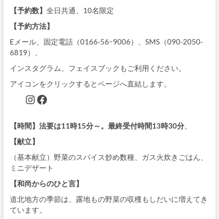
【予約数】
全日共通、10名限定
【予約方法】
Eメール、固定電話（0166-56ｰ9006）、SMS（090-2050-
6819）、
インスタグラム、フェイスブックもご利用ください。
アイコンをクリックするとページへ直結します。
Instagram
Facebook
【時間】法要は11時15分～。最終受付時間13時30分
。
【献立】
（基本献立）野菜のスパイス炒め数種、ガス火炊きごはん、
ミニデザート
【和尚からのひと言】
道北地方の季節は、露地もの野菜の収穫もしだいに増えてき
ています。