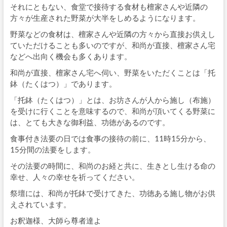
それにともない、食堂で接待する食材も檀家さんや近隣の
方々が生産された野菜が大半をしめるようになります。
野菜などの食材は、檀家さんや近隣の方々から直接お供えし
ていただけることも多いのですが、和尚が直接、檀家さん宅
などへ出向く機会も多くあります。
和尚が直接、檀家さん宅へ伺い、野菜をいただくことは「托
鉢（たくはつ）」であります。
「托鉢（たくはつ）」とは、お坊さんが人から施し（布施）
を受けに行くことを意味するので、和尚が頂いてくる野菜に
は、とても大きな御利益、功徳があるのです。
食事付き法要の日では食事の接待の前に、11時15分から、
15分間の法要をします。
その法要の時間に、和尚のお経と共に、生きとし生ける命の
幸せ、人々の幸せを祈ってください。
祭壇には、和尚が托鉢で受けてきた、功徳ある施し物がお供
えされています。
お釈迦様、大師ら尊者達よ