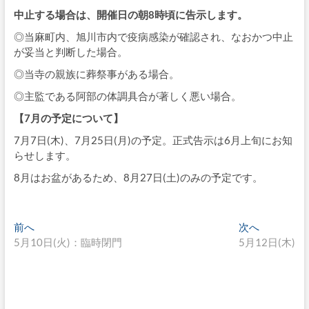
中止する場合は、開催日の朝8時頃に告示します。
◎当麻町内、旭川市内で疫病感染が確認され、なおかつ中止
が妥当と判断した場合。
◎当寺の親族に葬祭事がある場合。
◎主監である阿部の体調具合が著しく悪い場合。
【7月の予定について】
7月7日(木)、7月25日(月)の予定。正式告示は6月上旬にお知
らせします。
8月はお盆があるため、8月27日(土)のみの予定です。
投
過
次
前へ
次へ
去
の
5月10日(火)：臨時閉門
5月12日(木)
稿
の
投
ナ
投
稿:
稿:
ビ