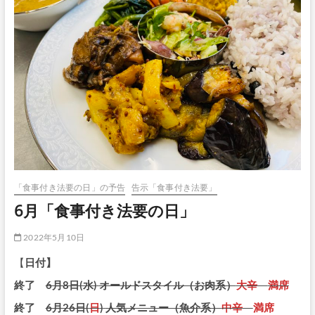
「食事付き法要の日」の予告
告示「食事付き法要」
6月「食事付き法要の日」
2022年5月10日
【
日付】
終了
6月8日(水)
オールドスタイル（お肉系）
大辛
満席
終了
6月26日(
日
)
人気メニュー（魚介系）
中辛
満席