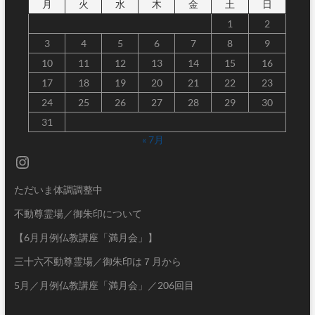
月
火
水
木
金
土
日
1
2
3
4
5
6
7
8
9
10
11
12
13
14
15
16
17
18
19
20
21
22
23
24
25
26
27
28
29
30
31
« 7月
Instagram
ただいま体調調整中
不動尊霊場／御朱印について
【6月月例仏教講座「満月会」】
三十六不動尊霊場／御朱印は７月から
5月／月例仏教講座「満月会」／206回目