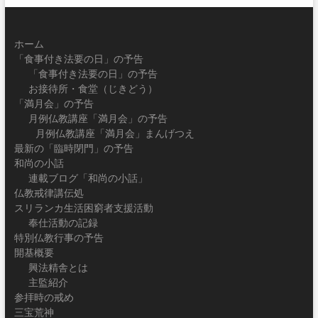
ホーム
「食事付き法要の日」の予告
「食事付き法要の日」の予告
お接待所・食堂（じきどう）
「満月会」の予告
月例仏教講座「満月会」の予告
月例仏教講座「満月会」まんげつえ
最新の「臨時閉門」の予告
和尚の小話
連載ブログ「和尚の小話」
仏教戒律講伝処
スリランカ生活困窮者支援活動
奉仕活動の記録
特別仏教行事の予告
開基概要
興法精舎とは
主監紹介
参拝時の戒め
三宝荒神