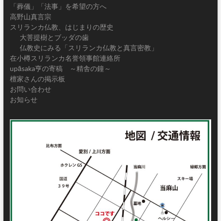
「葬儀」「法事」を希望の方へ
高野山真言宗
スリランカ仏教、はじまりの歴史
大菩提樹とブッダの歯
仏教史にみる「スリランカ仏教と真言密教」
在小樽スリランカ名誉領事館連絡所
upāsaka亨の寄稿 ～精舎の鐘～
檀家さんの掲示板
お問い合わせ
お知らせ