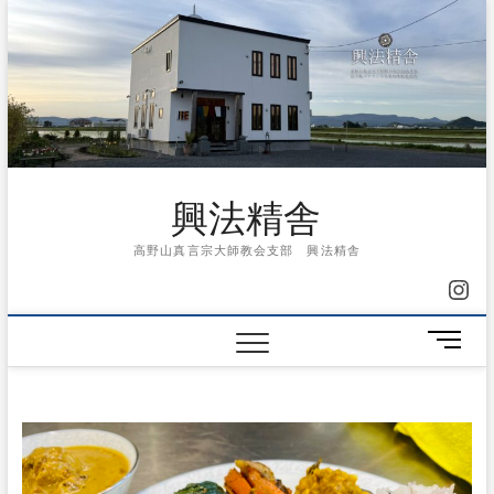
Skip
to
content
興法精舎
高野山真言宗大師教会支部 興法精舎
Ins
メ
ニ
ュ
ー
ボ
タ
ン