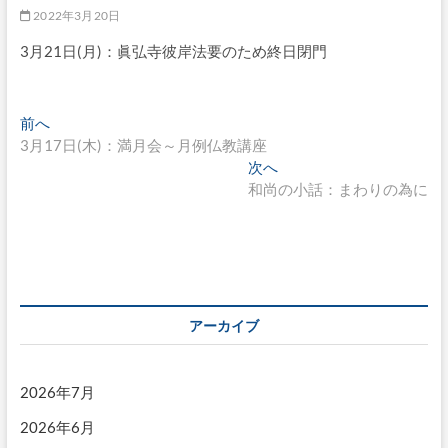
2022年3月20日
3月21日(月)：眞弘寺彼岸法要のため終日閉門
投
過
前へ
去
3月17日(木)：満月会～月例仏教講座
稿
の
次
次へ
ナ
投
の
和尚の小話：まわりの為に
稿:
投
ビ
稿:
ゲ
ー
シ
アーカイブ
ョ
ン
2026年7月
2026年6月