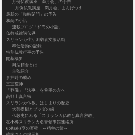
月例仏教講座「満月会」の予告
月例仏教講座「満月会」まんげつえ
最新の「臨時閉門」の予告
和尚の小話
連載ブログ「和尚の小話」
仏教戒律講伝処
スリランカ生活困窮者支援活動
奉仕活動の記録
特別仏教行事の予告
開基概要
興法精舎とは
主監紹介
参拝時の戒め
三宝荒神
「葬儀」「法事」を希望の方へ
高野山真言宗
スリランカ仏教、はじまりの歴史
大菩提樹とブッダの歯
仏教史にみる「スリランカ仏教と真言密教」
在小樽スリランカ名誉領事館連絡所
upāsaka亨の寄稿 ～精舎の鐘～
檀家さんの掲示板