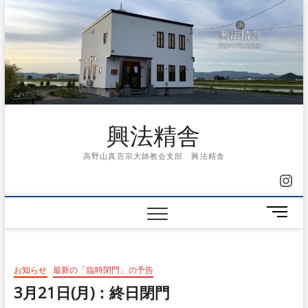
Skip
to
content
興法精舎
高野山真言宗大師教会支部 興法精舎
Ins
メ
ニ
ュ
ー
お知らせ
最新の「臨時閉門」の予告
ボ
タ
3月21日(月)：終日閉門
ン