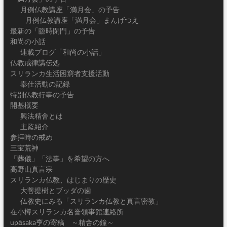
月例仏教講座「満月会」の予告
月例仏教講座「満月会」まんげつえ
最新の「臨時閉門」の予告
和尚の小話
連載ブログ「和尚の小話」
仏教戒律講伝処
スリランカ生活困窮者支援活動
奉仕活動の記録
特別仏教行事の予告
開基概要
興法精舎とは
主監紹介
参拝時の戒め
三宝荒神
「葬儀」「法事」を希望の方へ
高野山真言宗
スリランカ仏教、はじまりの歴史
大菩提樹とブッダの歯
仏教史にみる「スリランカ仏教と真言密教」
在小樽スリランカ名誉領事館連絡所
upāsaka亨の寄稿 ～精舎の鐘～