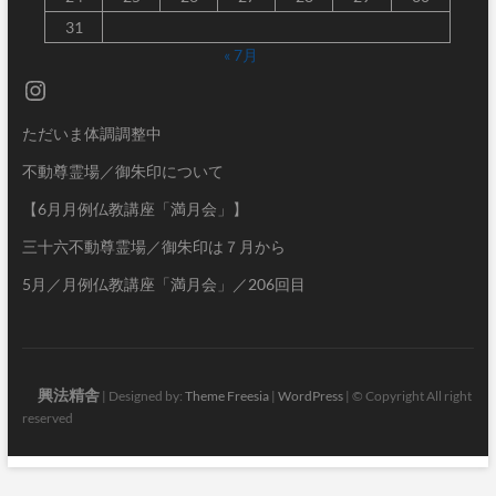
31
« 7月
Instagram
ただいま体調調整中
不動尊霊場／御朱印について
【6月月例仏教講座「満月会」】
三十六不動尊霊場／御朱印は７月から
5月／月例仏教講座「満月会」／206回目
興法精舎
| Designed by:
Theme Freesia
|
WordPress
| © Copyright All right
reserved