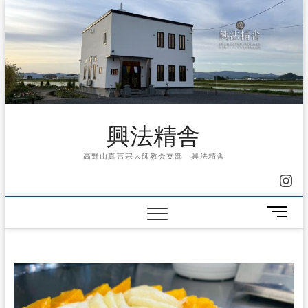
Skip
to
content
興法精舎
高野山真言宗大師教会支部 興法精舎
Ins
メ
ニ
ュ
ー
ボ
タ
ン