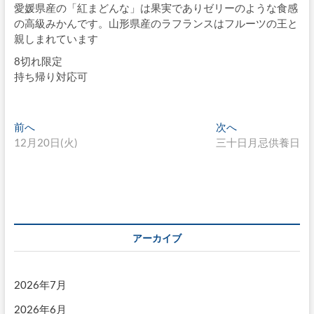
愛媛県産の「紅まどんな」は果実でありゼリーのような食感
の高級みかんです。山形県産のラフランスはフルーツの王と
親しまれています
8切れ限定
持ち帰り対応可
投
過
次
前へ
次へ
去
の
12月20日(火)
三十日月忌供養日
稿
の
投
ナ
投
稿:
稿:
ビ
ゲ
ー
アーカイブ
シ
ョ
2026年7月
ン
2026年6月