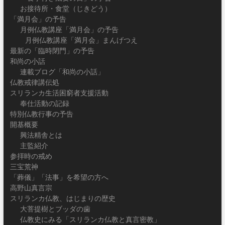
お接待所・食堂（じきどう）
「満月会」の予告
月例仏教講座「満月会」の予告
月例仏教講座「満月会」まんげつえ
最新の「臨時閉門」の予告
和尚の小話
連載ブログ「和尚の小話」
仏教戒律講伝処
スリランカ生活困窮者支援活動
奉仕活動の記録
特別仏教行事の予告
開基概要
興法精舎とは
主監紹介
参拝時の戒め
三宝荒神
「葬儀」「法事」を希望の方へ
高野山真言宗
スリランカ仏教、はじまりの歴史
大菩提樹とブッダの歯
仏教史にみる「スリランカ仏教と真言密教」