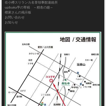
在小樽スリランカ名誉領事館連絡所
upāsaka亨の寄稿 ～精舎の鐘～
檀家さんの掲示板
お問い合わせ
お知らせ