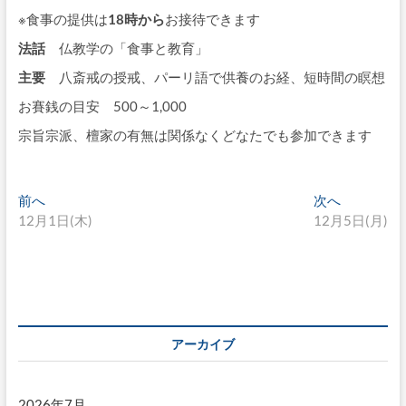
※食事の提供は
18時から
お接待できます
法話
仏教学の「食事と教育」
主要
八斎戒の授戒、パーリ語で供養のお経、短時間の瞑想
お賽銭の目安 500～1,000
宗旨宗派、檀家の有無は関係なくどなたでも参加できます
投
過
次
前へ
次へ
去
の
12月1日(木)
12月5日(月)
稿
の
投
ナ
投
稿:
稿:
ビ
ゲ
ー
アーカイブ
シ
2026年7月