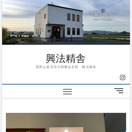
Skip
to
content
興法精舎
高野山真言宗大師教会支部 興法精舎
Ins
メ
ニ
ュ
ー
ボ
タ
ン