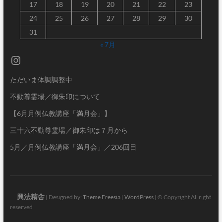
17
18
19
20
21
22
23
24
25
26
27
28
29
30
31
« 7月
Instagram
ただいま体調調整中
不動尊霊場／御朱印について
【6月月例仏教講座「満月会」】
三十六不動尊霊場／御朱印は７月から
5月／月例仏教講座「満月会」／206回目
興法精舎
| Designed by:
Theme Freesia
|
WordPress
| © Copyright All right
reserved