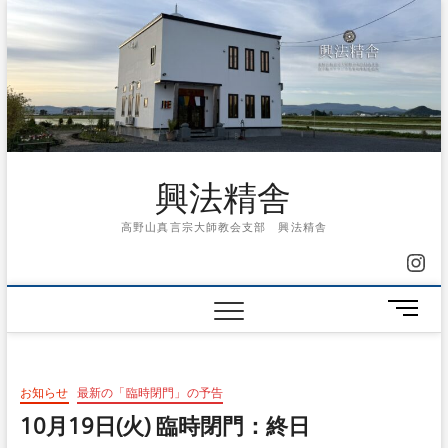
Skip
to
content
興法精舎
高野山真言宗大師教会支部 興法精舎
Ins
メ
ニ
ュ
ー
お知らせ
最新の「臨時閉門」の予告
ボ
タ
10月19日(火) 臨時閉門：終日
ン