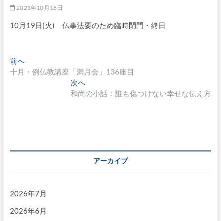
2021年10月18日
10月19日(火) 仏事法要のため臨時閉門・終日
投
過
前へ
去
十月・例仏教講座「満月会」136座目
稿
の
次
次へ
ナ
投
の
和尚の小話：誰も傷つけない幸せな伝え方
稿:
投
ビ
稿:
ゲ
ー
シ
アーカイブ
ョ
ン
2026年7月
2026年6月