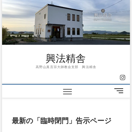
Skip
to
content
興法精舎
高野山真言宗大師教会支部 興法精舎
Ins
メ
ニ
ュ
ー
ボ
最新の「臨時閉門」告示ページ
タ
ン