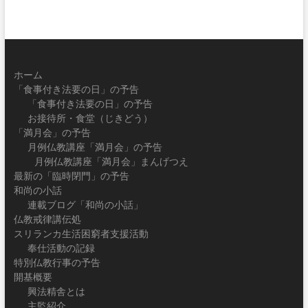
ホーム
「食事付き法要の日」の予告
「食事付き法要の日」の予告
お接待所・食堂（じきどう）
「満月会」の予告
月例仏教講座「満月会」の予告
月例仏教講座「満月会」まんげつえ
最新の「臨時閉門」の予告
和尚の小話
連載ブログ「和尚の小話」
仏教戒律講伝処
スリランカ生活困窮者支援活動
奉仕活動の記録
特別仏教行事の予告
開基概要
興法精舎とは
主監紹介