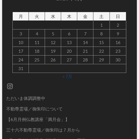
月
火
水
木
金
土
日
1
2
3
4
5
6
7
8
9
10
11
12
13
14
15
16
17
18
19
20
21
22
23
24
25
26
27
28
29
30
31
« 7月
Instagram
ただいま体調調整中
不動尊霊場／御朱印について
【6月月例仏教講座「満月会」】
三十六不動尊霊場／御朱印は７月から