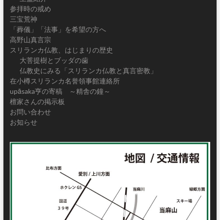
参拝時の戒め
三宝荒神
「葬儀」「法事」を希望の方へ
高野山真言宗
スリランカ仏教、はじまりの歴史
大菩提樹とブッダの歯
仏教史にみる「スリランカ仏教と真言密教」
在小樽スリランカ名誉領事館連絡所
upāsaka亨の寄稿 ～精舎の鐘～
檀家さんの掲示板
お問い合わせ
お知らせ