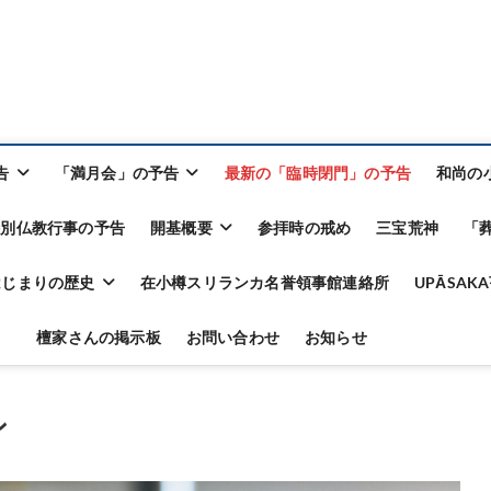
告
「満月会」の予告
最新の「臨時閉門」の予告
和尚の
特別仏教行事の予告
開基概要
参拝時の戒め
三宝荒神
「
はじまりの歴史
在小樽スリランカ名誉領事館連絡所
UPĀSA
檀家さんの掲示板
お問い合わせ
お知らせ
ン