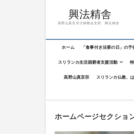
興法精舎
高野山真言宗大師教会支部 興法精舎
ホーム
「食事付き法要の日」の予
スリランカ生活困窮者支援活動
高野山真言宗
スリランカ仏教、
ホームページセクショ