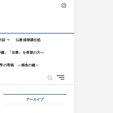
Instagram
小話
仏教戒律講伝処
葬儀」「法事」を希望の方へ
KA亨の寄稿 ～精舎の鐘～
メ
ニ
ュ
ー
アーカイブ
ボ
タ
ン