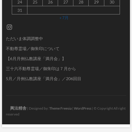
24
25
26
27
28
29
30
31
« 7月
Instagram
ただいま体調調整中
不動尊霊場／御朱印について
【6月月例仏教講座「満月会」】
三十六不動尊霊場／御朱印は７月から
5月／月例仏教講座「満月会」／206回目
興法精舎
| Designed by:
Theme Freesia
|
WordPress
| © Copyright All right
reserved