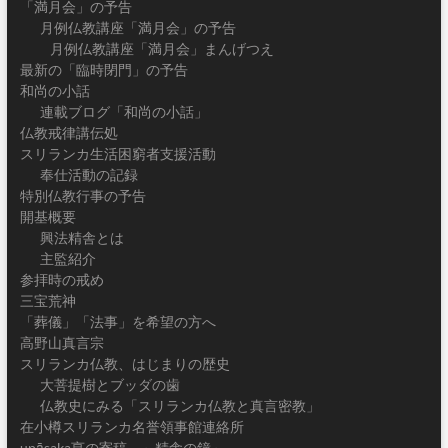
「満月会」の予告
月例仏教講座「満月会」の予告
月例仏教講座「満月会」まんげつえ
最新の「臨時閉門」の予告
和尚の小話
連載ブログ「和尚の小話」
仏教戒律講伝処
スリランカ生活困窮者支援活動
奉仕活動の記録
特別仏教行事の予告
開基概要
興法精舎とは
主監紹介
参拝時の戒め
三宝荒神
「葬儀」「法事」を希望の方へ
高野山真言宗
スリランカ仏教、はじまりの歴史
大菩提樹とブッダの歯
仏教史にみる「スリランカ仏教と真言密教」
在小樽スリランカ名誉領事館連絡所
upāsaka亨の寄稿 ～精舎の鐘～