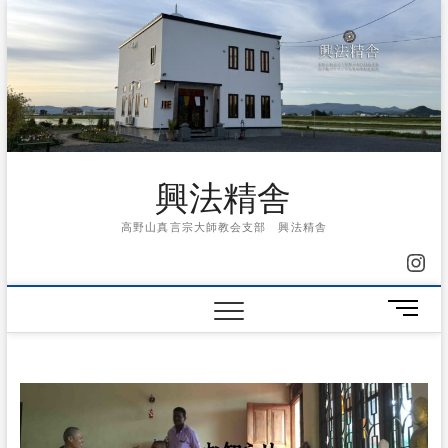
Skip
to
content
興法精舎
高野山真言宗大師教会支部 興法精舎
Ins
メ
ニ
ュ
ー
ボ
タ
ン