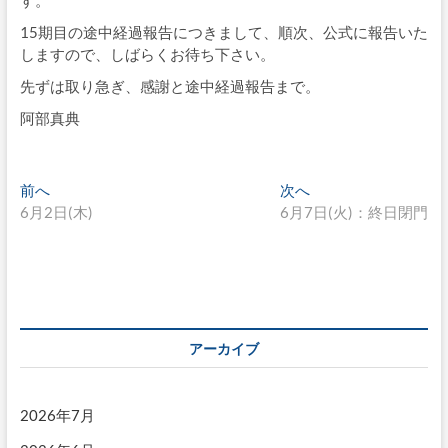
す。
15期目の途中経過報告につきまして、順次、公式に報告いた
しますので、しばらくお待ち下さい。
先ずは取り急ぎ、感謝と途中経過報告まで。
阿部真典
投
過
次
前へ
次へ
去
の
6月2日(木)
6月7日(火)：終日閉門
稿
の
投
ナ
投
稿:
稿:
ビ
ゲ
ー
アーカイブ
シ
ョ
2026年7月