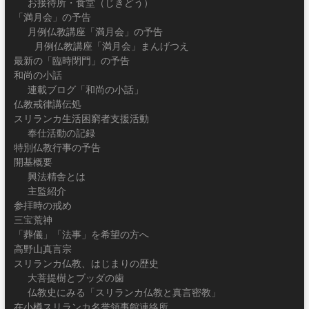
お接待所・食堂（じきどう）
「満月会」の予告
月例仏教講座「満月会」の予告
月例仏教講座「満月会」まんげつえ
最新の「臨時閉門」の予告
和尚の小話
連載ブログ「和尚の小話」
仏教戒律講伝処
スリランカ生活困窮者支援活動
奉仕活動の記録
特別仏教行事の予告
開基概要
興法精舎とは
主監紹介
参拝時の戒め
三宝荒神
「葬儀」「法事」を希望の方へ
高野山真言宗
スリランカ仏教、はじまりの歴史
大菩提樹とブッダの歯
仏教史にみる「スリランカ仏教と真言密教」
在小樽スリランカ名誉領事館連絡所