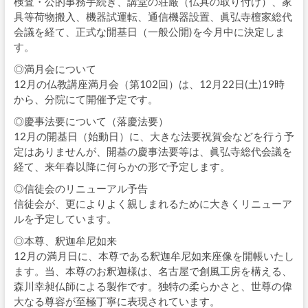
検査・公的事務手続き、講堂の荘厳（仏具の取り付け）、家
具等荷物搬入、機器試運転、通信機器設置、眞弘寺檀家総代
会議を経て、正式な開基日（一般公開)を今月中に決定しま
す。
◎満月会について
12月の仏教講座満月会（第102回）は、12月22日(土)19時
から、分院にて開催予定です。
◎慶事法要について（落慶法要）
12月の開基日（始動日）に、大きな法要祝賀会などを行う予
定はありませんが、開基の慶事法要等は、眞弘寺総代会議を
経て、来年春以降に何らかの形で予定します。
◎信徒会のリニューアル予告
信徒会が、更によりよく親しまれるために大きくリニューア
ルを予定しています。
◎本尊、釈迦牟尼如来
12月の満月日に、本尊である釈迦牟尼如来座像を開帳いたし
ます。当、本尊のお釈迦様は、名古屋で創風工房を構える、
森川幸昶仏師による製作です。独特の柔らかさと、世尊の偉
大なる尊容が至極丁寧に表現されています。