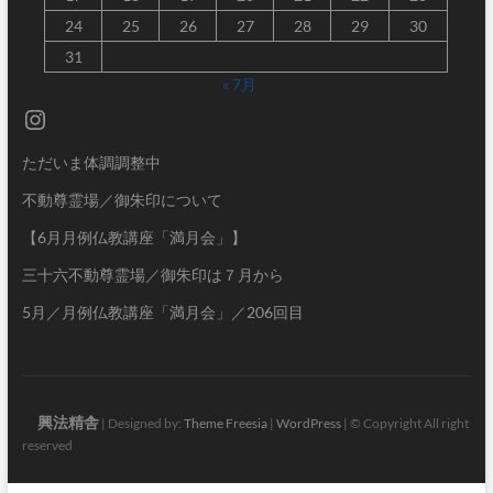
24
25
26
27
28
29
30
31
« 7月
Instagram
ただいま体調調整中
不動尊霊場／御朱印について
【6月月例仏教講座「満月会」】
三十六不動尊霊場／御朱印は７月から
5月／月例仏教講座「満月会」／206回目
興法精舎
| Designed by:
Theme Freesia
|
WordPress
| © Copyright All right
reserved