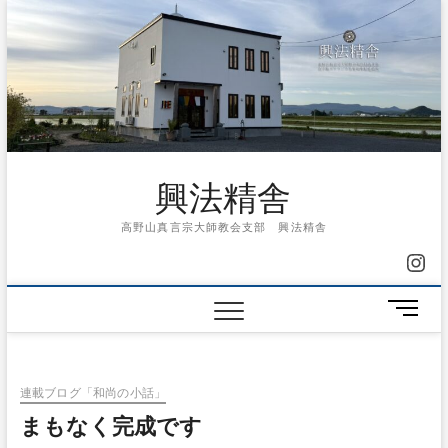
Skip
to
content
興法精舎
高野山真言宗大師教会支部 興法精舎
Ins
メ
ニ
ュ
ー
連載ブログ「和尚の小話」
ボ
タ
まもなく完成です
ン