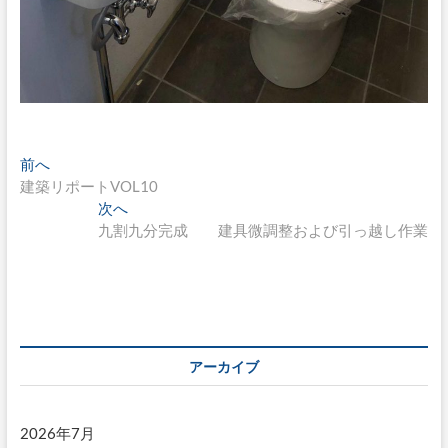
投
過
前へ
去
建築リポートVOL10
稿
の
次
次へ
ナ
投
の
九割九分完成 建具微調整および引っ越し作業
稿:
投
ビ
稿:
ゲ
ー
シ
アーカイブ
ョ
ン
2026年7月