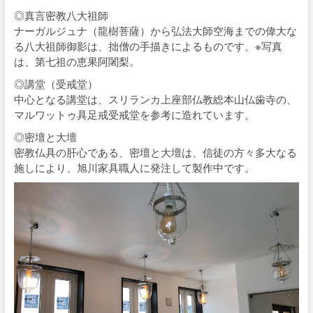
◎真言密教八大祖師
ナーガルジュナ（龍樹菩薩）から弘法大師空海までの偉大な
る八大祖師御影は、拙僧の手描きによるものです。※写真
は、第七祖の恵果阿闍梨。
◎講堂（受戒堂）
中心となる講堂は、スリランカ上座部仏教総本山仏歯寺の、
マルワットゥ具足戒受戒堂を参考に造れています。
◎密壇と大壇
密教仏具の肝心である、密壇と大壇は、信徒の方々多大なる
施しにより、旭川家具職人に発注して製作中です。