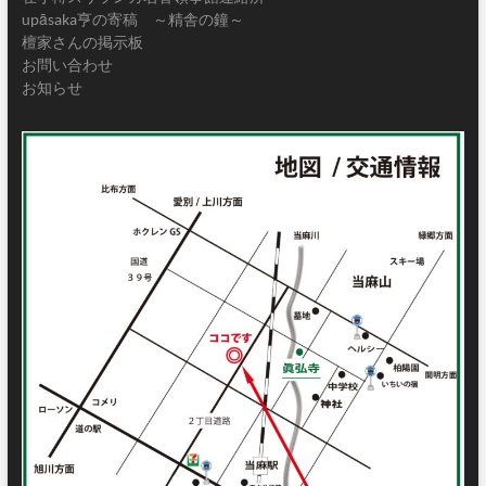
upāsaka亨の寄稿 ～精舎の鐘～
檀家さんの掲示板
お問い合わせ
お知らせ