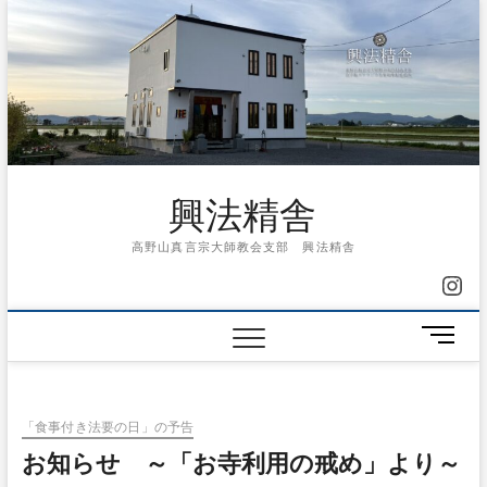
Skip
to
content
興法精舎
高野山真言宗大師教会支部 興法精舎
Ins
メ
ニ
ュ
ー
「食事付き法要の日」の予告
ボ
タ
お知らせ ～「お寺利用の戒め」より～
ン