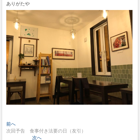
ありがたや
投
過
前へ
去
次回予告 食事付き法要の日（友引）
稿
の
次
次へ