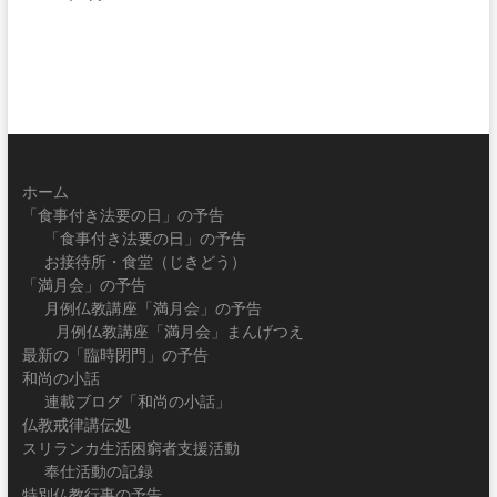
ホーム
「食事付き法要の日」の予告
「食事付き法要の日」の予告
お接待所・食堂（じきどう）
「満月会」の予告
月例仏教講座「満月会」の予告
月例仏教講座「満月会」まんげつえ
最新の「臨時閉門」の予告
和尚の小話
連載ブログ「和尚の小話」
仏教戒律講伝処
スリランカ生活困窮者支援活動
奉仕活動の記録
特別仏教行事の予告