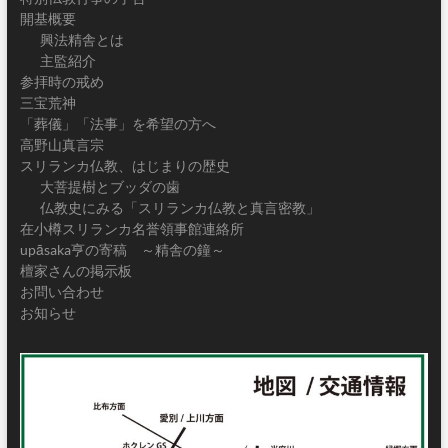
開基概要
興法精舎とは
主監紹介
参拝時の戒め
三宝荒神
「葬儀」「法事」を希望の方へ
高野山真言宗
スリランカ仏教、はじまりの歴史
大菩提樹とブッダの歯
仏教史にみる「スリランカ仏教と真言密教」
在小樽スリランカ名誉領事館連絡所
upāsaka亨の寄稿 ～精舎の鐘～
檀家さんの掲示板
お問い合わせ
お知らせ