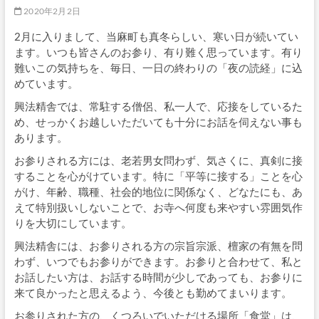
2020年2月2日
2月に入りまして、当麻町も真冬らしい、寒い日が続いてい
ます。いつも皆さんのお参り、有り難く思っています。有り
難いこの気持ちを、毎日、一日の終わりの「夜の読経」に込
めています。
興法精舎では、常駐する僧侶、私一人で、応接をしているた
め、せっかくお越しいただいても十分にお話を伺えない事も
あります。
お参りされる方には、老若男女問わず、気さくに、真剣に接
することを心がけています。特に「平等に接する」ことを心
がけ、年齢、職種、社会的地位に関係なく、どなたにも、あ
えて特別扱いしないことで、お寺へ何度も来やすい雰囲気作
りを大切にしています。
興法精舎には、お参りされる方の宗旨宗派、檀家の有無を問
わず、いつでもお参りができます。お参りと合わせて、私と
お話したい方は、お話する時間が少しであっても、お参りに
来て良かったと思えるよう、今後とも勤めてまいります。
お参りされた方の、くつろいでいただける場所「食堂」は、