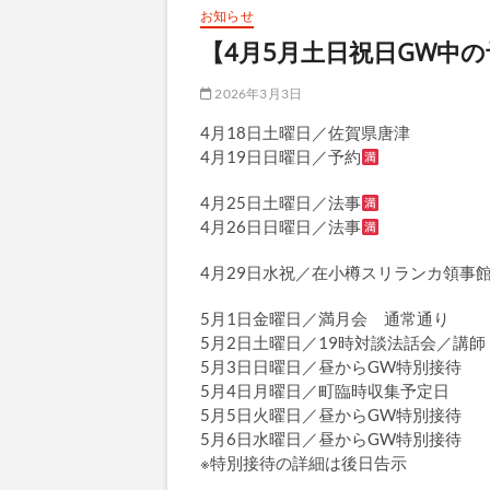
お知らせ
【4月5月土日祝日GW中
2026年3月3日
4月18日土曜日／佐賀県唐津
4月19日日曜日／予約
4月25日土曜日／法事
4月26日日曜日／法事
4月29日水祝／在小樽スリランカ領事
5月1日金曜日／満月会 通常通り
5月2日土曜日／19時対談法話会／講
5月3日日曜日／昼からGW特別接待
5月4日月曜日／町臨時収集予定日
5月5日火曜日／昼からGW特別接待
5月6日水曜日／昼からGW特別接待
※特別接待の詳細は後日告示