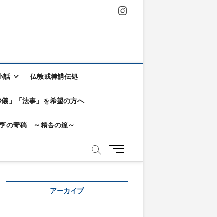
Instagram
小話
仏教戒律講伝処
葬儀」「法事」を希望の方へ
KA亨の寄稿 ～精舎の鐘～
メ
ニ
ュ
ー
アーカイブ
ボ
タ
ン