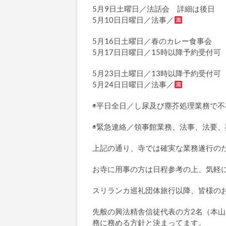
5月9日土曜日／法話会 詳細は後日
5月10日日曜日／法事／
5月16日土曜日／春のカレー食事会
5月17日日曜日／15時以降予約受付可
5月23日土曜日／13時以降予約受付可
5月24日日曜日／法事／
◉平日全日／し尿及び塵芥処理業務で不
◉緊急連絡／領事館業務、法事、法要
上記の通り、寺では確実な業務遂行の
お寺に用事の方は日程参考の上、気軽
スリランカ巡礼団体旅行以降、皆様の
先般の興法精舎信徒代表の方2名（本
務に務める方針と決まってます。