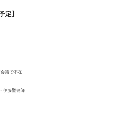
の予定】
館会議で不在
師・伊藤聖健師