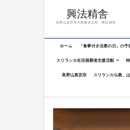
興法精舎
高野山真言宗大師教会支部 興法精舎
ホーム
「食事付き法要の日」の予
スリランカ生活困窮者支援活動
高野山真言宗
スリランカ仏教、