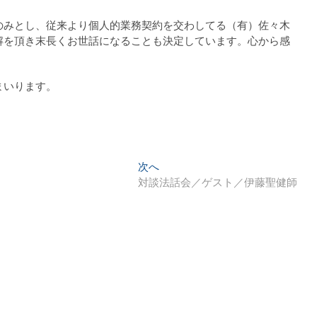
のみとし、従来より個人的業務契約を交わしてる（有）佐々木
解を頂き末長くお世話になることも決定しています。心から感
まいります。
次
次へ
の
】
対談法話会／ゲスト／伊藤聖健師
投
稿: