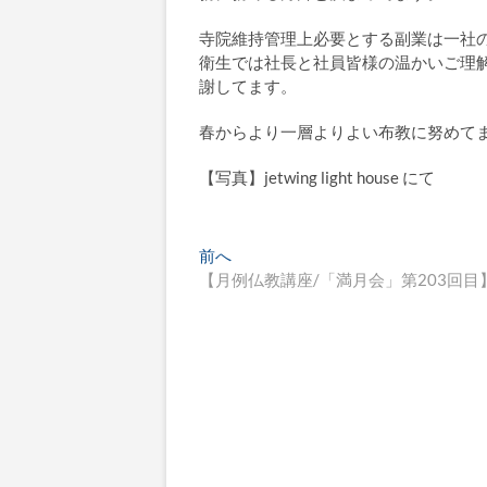
寺院維持管理上必要とする副業は一社
衛生では社長と社員皆様の温かいご理
謝してます。
春からより一層よりよい布教に努めて
【写真】jetwing light house にて
投
過
前へ
去
【月例仏教講座/「満月会」第203回目
稿
の
ナ
投
稿:
ビ
ゲ
ー
シ