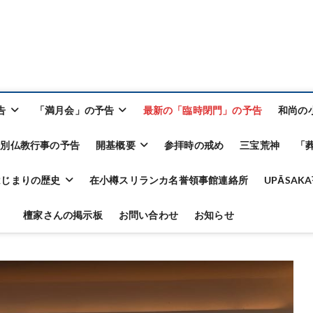
告
「満月会」の予告
最新の「臨時閉門」の予告
和尚の
特別仏教行事の予告
開基概要
参拝時の戒め
三宝荒神
「
はじまりの歴史
在小樽スリランカ名誉領事館連絡所
UPĀSA
檀家さんの掲示板
お問い合わせ
お知らせ