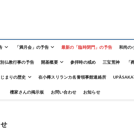
告
「満月会」の予告
最新の「臨時閉門」の予告
和尚の
特別仏教行事の予告
開基概要
参拝時の戒め
三宝荒神
「
はじまりの歴史
在小樽スリランカ名誉領事館連絡所
UPĀSA
檀家さんの掲示板
お問い合わせ
お知らせ
らせ