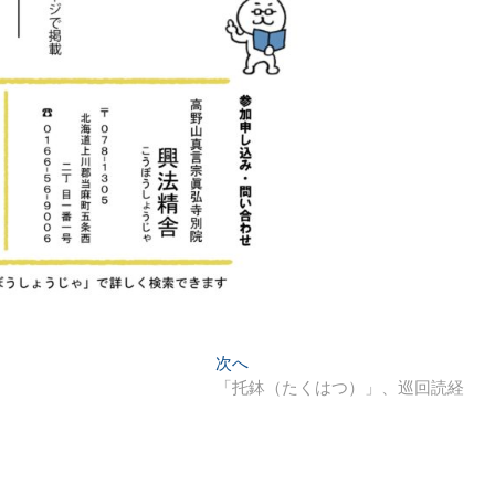
次
次へ
の
「托鉢（たくはつ）」、巡回読経
投
稿: