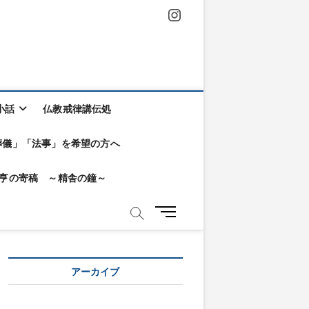
Instagram
小話
仏教戒律講伝処
葬儀」「法事」を希望の方へ
KA亨の寄稿 ～精舎の鐘～
メ
ニ
ュ
ー
アーカイブ
ボ
タ
ン