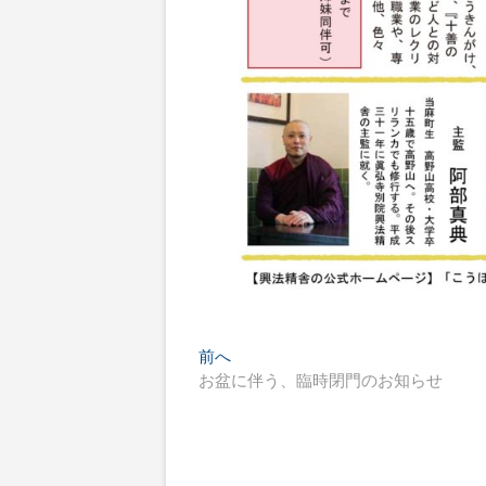
投
過
前へ
去
お盆に伴う、臨時閉門のお知らせ
稿
の
ナ
投
稿:
ビ