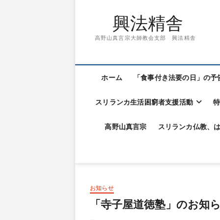
興法精舎
高野山真言宗大師教会支部 興法精舎
ホーム
「食事付き法要の日」の予
スリランカ生活困窮者支援活動
高野山真言宗
スリランカ仏教、
お知らせ
「寺子屋道徳塾」のお知