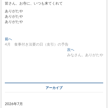
皆さん、お寺に、いつも来てくれて
ありがたや
ありがたや
ありがたや
投
過
前へ
去
4月 食事付き法要の日（友引）の予告
稿
の
次
次へ
ナ
投
の
みなさん。ありがたや
稿:
投
ビ
稿:
ゲ
ー
シ
アーカイブ
ョ
ン
2026年7月