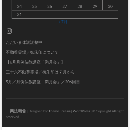
24
25
26
27
28
29
30
31
« 7月
Instagram
ただいま体調調整中
不動尊霊場／御朱印について
【6月月例仏教講座「満月会」】
三十六不動尊霊場／御朱印は７月から
5月／月例仏教講座「満月会」／206回目
興法精舎
| Designed by:
Theme Freesia
|
WordPress
| © Copyright All right
reserved