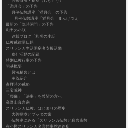
お接待所・食堂（じきどう）
「満月会」の予告
月例仏教講座「満月会」の予告
月例仏教講座「満月会」まんげつえ
最新の「臨時閉門」の予告
和尚の小話
連載ブログ「和尚の小話」
仏教戒律講伝処
スリランカ生活困窮者支援活動
奉仕活動の記録
特別仏教行事の予告
開基概要
興法精舎とは
主監紹介
参拝時の戒め
三宝荒神
「葬儀」「法事」を希望の方へ
高野山真言宗
スリランカ仏教、はじまりの歴史
大菩提樹とブッダの歯
仏教史にみる「スリランカ仏教と真言密教」
在小樽スリランカ名誉領事館連絡所