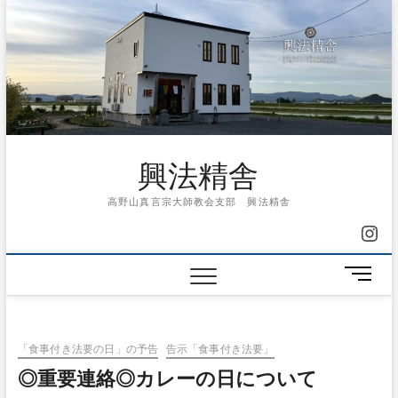
Skip
to
content
興法精舎
高野山真言宗大師教会支部 興法精舎
Ins
メ
ニ
ュ
ー
「食事付き法要の日」の予告
告示「食事付き法要」
ボ
タ
◎重要連絡◎カレーの日について
ン