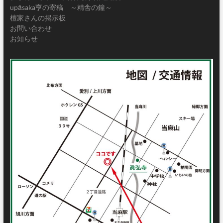
upāsaka亨の寄稿 ～精舎の鐘～
檀家さんの掲示板
お問い合わせ
お知らせ