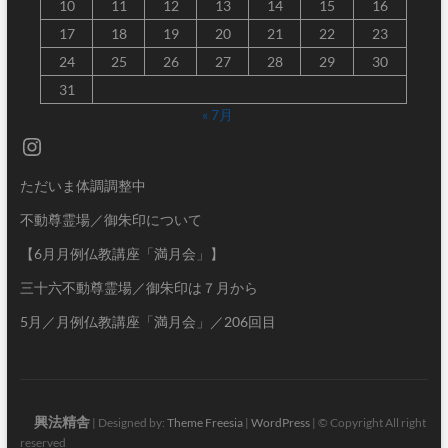
10
11
12
13
14
15
16
17
18
19
20
21
22
23
24
25
26
27
28
29
30
31
« 7月
Instagram
ただいま体調調整中
不動尊霊場／御朱印について
【6月月例仏教講座「満月会」】
三十六不動尊霊場／御朱印は７月から
5月／月例仏教講座「満月会」／206回目
興法精舎
| Designed by:
Theme Freesia
|
WordPress
| © Copyright All right
reserved