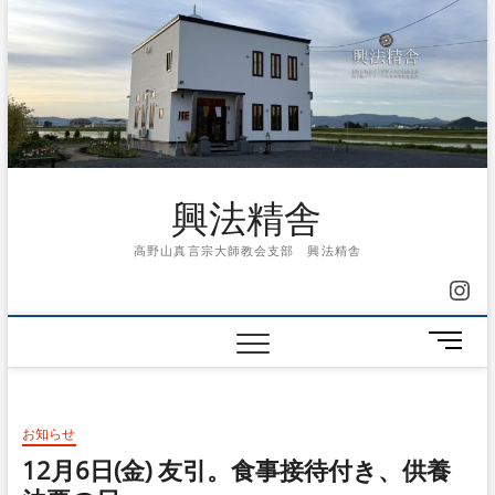
Skip
to
content
興法精舎
高野山真言宗大師教会支部 興法精舎
Ins
メ
ニ
ュ
ー
お知らせ
ボ
タ
12月6日(金) 友引。食事接待付き、供養
ン