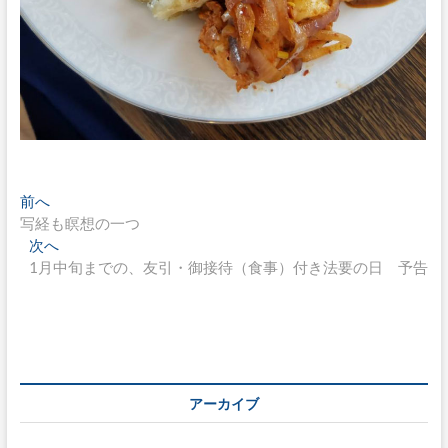
投
過
前へ
去
写経も瞑想の一つ
稿
の
次
次へ
ナ
投
の
1月中旬までの、友引・御接待（食事）付き法要の日 予告
稿:
投
ビ
稿:
ゲ
ー
シ
アーカイブ
ョ