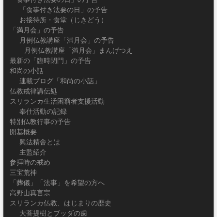
「食事付き法要の日」の予告
お接待所・食堂（じきどう）
「満月会」の予告
月例仏教講座「満月会」の予告
月例仏教講座「満月会」まんげつえ
最新の「臨時閉門」の予告
和尚の小話
連載ブログ「和尚の小話」
仏教戒律講伝処
スリランカ生活困窮者支援活動
奉仕活動の記録
特別仏教行事の予告
開基概要
興法精舎とは
主監紹介
参拝時の戒め
三宝荒神
「葬儀」「法事」を希望の方へ
高野山真言宗
スリランカ仏教、はじまりの歴史
大菩提樹とブッダの歯