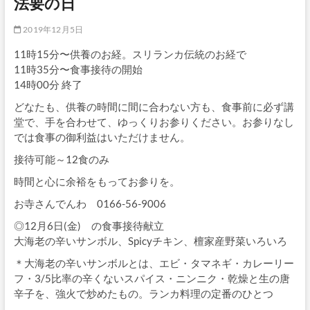
法要の日
2019年12月5日
11時15分〜供養のお経。スリランカ伝統のお経で
11時35分〜食事接待の開始
14時00分 終了
どなたも、供養の時間に間に合わない方も、食事前に必ず講
堂で、手を合わせて、ゆっくりお参りください。お参りなし
では食事の御利益はいただけません。
接待可能～12食のみ
時間と心に余裕をもってお参りを。
お寺さんでんわ 0166-56-9006
◎12月6日(金) の食事接待献立
大海老の辛いサンボル、Spicyチキン、檀家産野菜いろいろ
＊大海老の辛いサンボルとは、エビ・タマネギ・カレーリー
フ・3/5比率の辛くないスパイス・ニンニク・乾燥と生の唐
辛子を、強火で炒めたもの。ランカ料理の定番のひとつ