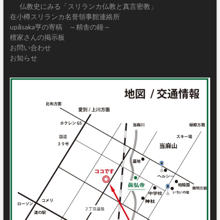
仏教史にみる「スリランカ仏教と真言密教」
在小樽スリランカ名誉領事館連絡所
upāsaka亨の寄稿 ～精舎の鐘～
檀家さんの掲示板
お問い合わせ
お知らせ