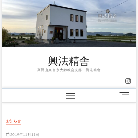
Skip
to
content
興法精舎
高野山真言宗大師教会支部 興法精舎
Ins
メ
ニ
ュ
ー
お知らせ
ボ
タ
2019年11月11日
ン