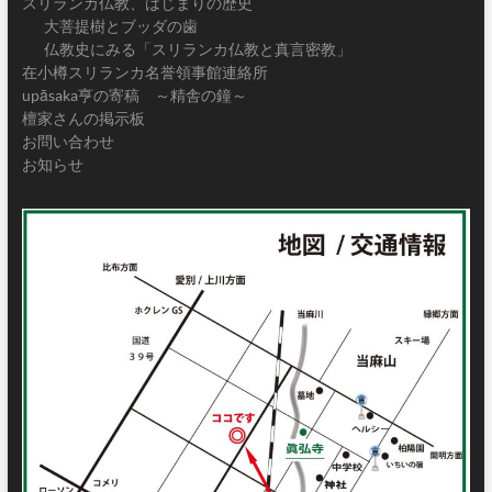
スリランカ仏教、はじまりの歴史
大菩提樹とブッダの歯
仏教史にみる「スリランカ仏教と真言密教」
在小樽スリランカ名誉領事館連絡所
upāsaka亨の寄稿 ～精舎の鐘～
檀家さんの掲示板
お問い合わせ
お知らせ