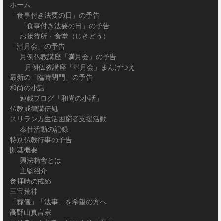
ホーム
「食事付き法要の日」の予告
「食事付き法要の日」の予告
お接待所・食堂（じきどう）
「満月会」の予告
月例仏教講座「満月会」の予告
月例仏教講座「満月会」まんげつえ
最新の「臨時閉門」の予告
和尚の小話
連載ブログ「和尚の小話」
仏教戒律講伝処
スリランカ生活困窮者支援活動
奉仕活動の記録
特別仏教行事の予告
開基概要
興法精舎とは
主監紹介
参拝時の戒め
三宝荒神
「葬儀」「法事」を希望の方へ
高野山真言宗