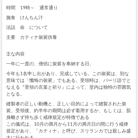
時間 19時～ 通常通り
施食 けんちん汁
法話 命 について
主要 カティナ袈裟供養
主な内容
一年に一度の、僧侶に袈裟を奉納する日。
今年も1名申し出があり、完成している。この袈裟は、別な
意味では「懺悔の袈裟」でもある。受領時は、パーリ語でと
なえる『受領の言葉と祈り』によって、堂内は独特の雰囲気
となる。
縫製者の正しい動機と、正しい目的によって縫製された袈
裟。受領後、約半年の期間は必ず着用するか、もしくは、肌
身離さず持ち歩く戒律規定が特徴である
この儀式は、10月の満月から11月の満月日の間に行う戒律
規定があり、「カティナ」と呼び、スリランカでは親しみ盛
大に行われる。