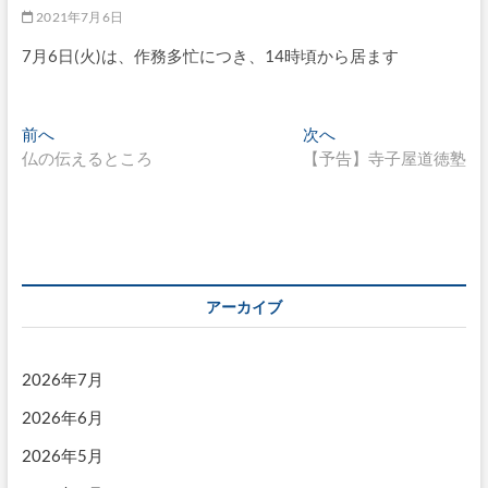
2021年7月6日
7月6日(火)は、作務多忙につき、14時頃から居ます
投
過
次
前へ
次へ
去
の
仏の伝えるところ
【予告】寺子屋道徳塾
稿
の
投
ナ
投
稿:
稿:
ビ
ゲ
ー
アーカイブ
シ
ョ
2026年7月
ン
2026年6月
2026年5月