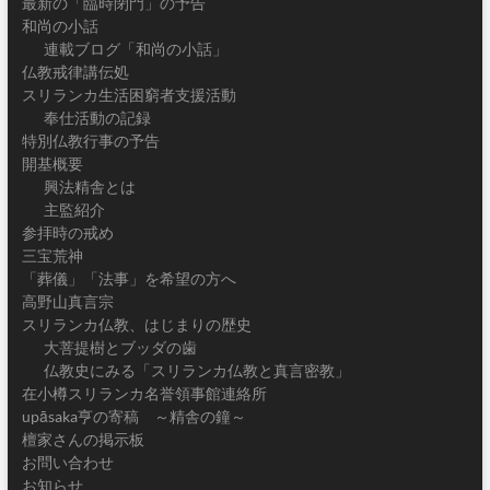
最新の「臨時閉門」の予告
和尚の小話
連載ブログ「和尚の小話」
仏教戒律講伝処
スリランカ生活困窮者支援活動
奉仕活動の記録
特別仏教行事の予告
開基概要
興法精舎とは
主監紹介
参拝時の戒め
三宝荒神
「葬儀」「法事」を希望の方へ
高野山真言宗
スリランカ仏教、はじまりの歴史
大菩提樹とブッダの歯
仏教史にみる「スリランカ仏教と真言密教」
在小樽スリランカ名誉領事館連絡所
upāsaka亨の寄稿 ～精舎の鐘～
檀家さんの掲示板
お問い合わせ
お知らせ