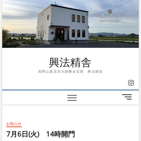
Skip
to
content
興法精舎
高野山真言宗大師教会支部 興法精舎
Ins
メ
ニ
ュ
ー
お知らせ
ボ
タ
7月6日(火) 14時開門
ン