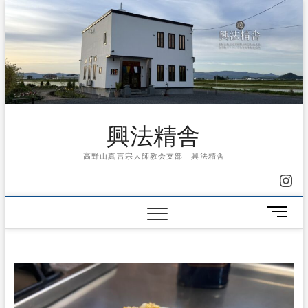
Skip
to
content
興法精舎
高野山真言宗大師教会支部 興法精舎
Ins
メ
ニ
ュ
ー
ボ
タ
ン