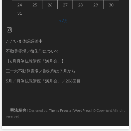
24
25
26
27
28
29
30
31
« 7月
Instagram
ただいま体調調整中
不動尊霊場／御朱印について
【6月月例仏教講座「満月会」】
三十六不動尊霊場／御朱印は７月から
5月／月例仏教講座「満月会」／206回目
興法精舎
| Designed by:
Theme Freesia
|
WordPress
| © Copyright All right
reserved