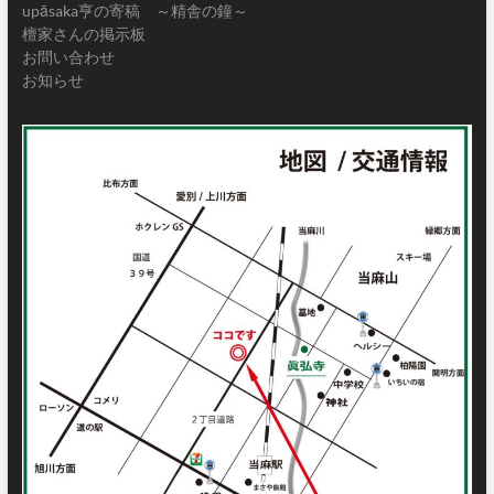
upāsaka亨の寄稿 ～精舎の鐘～
檀家さんの掲示板
お問い合わせ
お知らせ