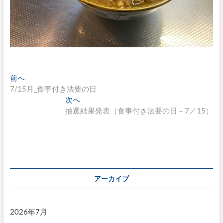
投
過
前へ
去
7/15月_食事付き法要の日
稿
の
次
次へ
ナ
投
の
抽選結果発表（食事付き法要の日－7／15）
稿:
投
ビ
稿:
ゲ
ー
シ
アーカイブ
ョ
ン
2026年7月