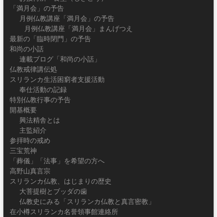
「満月会」の予告
月例仏教講座「満月会」の予告
月例仏教講座「満月会」まんげつえ
最新の「臨時閉門」の予告
和尚の小話
連載ブログ「和尚の小話」
仏教戒律講伝処
スリランカ生活困窮者支援活動
奉仕活動の記録
特別仏教行事の予告
開基概要
興法精舎とは
主監紹介
参拝時の戒め
三宝荒神
「葬儀」「法事」を希望の方へ
高野山真言宗
スリランカ仏教、はじまりの歴史
大菩提樹とブッダの歯
仏教史にみる「スリランカ仏教と真言密教」
在小樽スリランカ名誉領事館連絡所