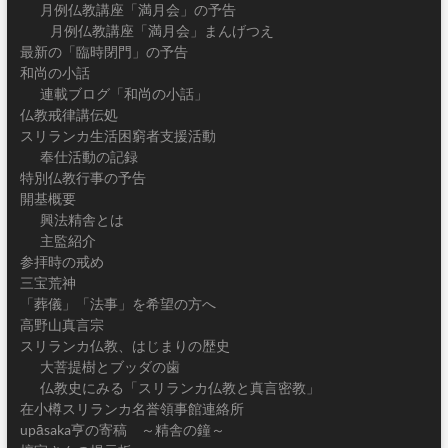
月例仏教講座「満月会」の予告
月例仏教講座「満月会」まんげつえ
最新の「臨時閉門」の予告
和尚の小話
連載ブログ「和尚の小話」
仏教戒律講伝処
スリランカ生活困窮者支援活動
奉仕活動の記録
特別仏教行事の予告
開基概要
興法精舎とは
主監紹介
参拝時の戒め
三宝荒神
「葬儀」「法事」を希望の方へ
高野山真言宗
スリランカ仏教、はじまりの歴史
大菩提樹とブッダの歯
仏教史にみる「スリランカ仏教と真言密教」
在小樽スリランカ名誉領事館連絡所
upāsaka亨の寄稿 ～精舎の鐘～