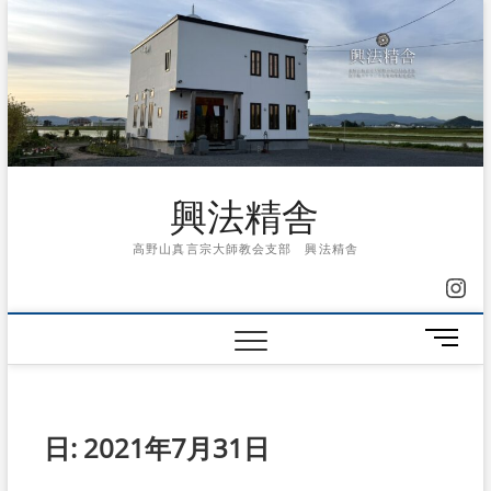
Skip
to
content
興法精舎
高野山真言宗大師教会支部 興法精舎
Ins
メ
ニ
ュ
ー
ボ
日:
2021年7月31日
タ
ン