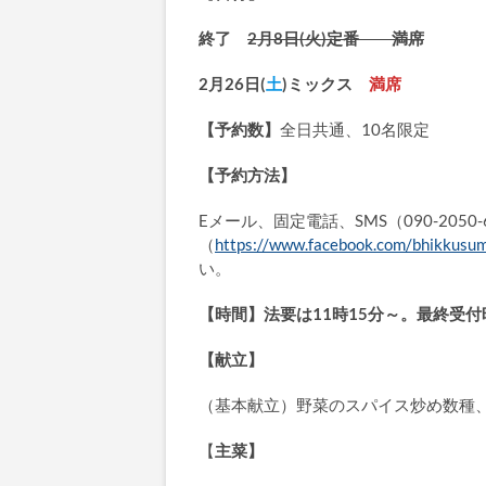
終了
2月8日(火)定番 満席
2月26日(
土
)ミックス
満席
【予約数】
全日共通、10名限定
【予約方法】
Eメール、固定電話、SMS（090-2050-
（
https://www.facebook.com/bhikkusum
い。
【時間】法要は11時15分～。最終受付時
【献立】
（基本献立）野菜のスパイス炒め数種
【
主菜】