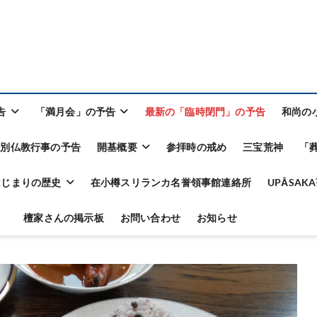
告
「満月会」の予告
最新の「臨時閉門」の予告
和尚の
特別仏教行事の予告
開基概要
参拝時の戒め
三宝荒神
「
はじまりの歴史
在小樽スリランカ名誉領事館連絡所
UPĀSA
檀家さんの掲示板
お問い合わせ
お知らせ