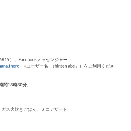
6819）、Facebookメッセンジャー
ana.thero
※ユーザー名「shinten abe」）をご利用くださ
間13時30分
。
、ガス火炊きごはん、ミニデザート