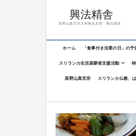
興法精舎
高野山真言宗大師教会支部 興法精舎
ホーム
「食事付き法要の日」の予
スリランカ生活困窮者支援活動
高野山真言宗
スリランカ仏教、