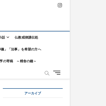
Instagram
小話
仏教戒律講伝処
葬儀」「法事」を希望の方へ
KA亨の寄稿 ～精舎の鐘～
メ
ニ
ュ
ー
アーカイブ
ボ
タ
ン