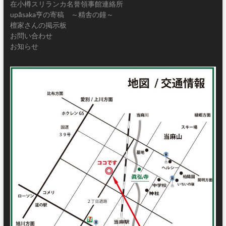
在小樽スリランカ名誉領事館連絡所
upāsaka亨の寄稿 ～精舎の鐘～
檀家さんの掲示板
お問い合わせ
お知らせ