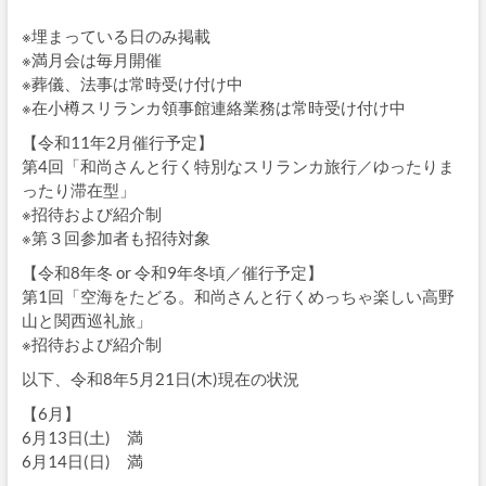
※埋まっている日のみ掲載
※満月会は毎月開催
※葬儀、法事は常時受け付け中
※在小樽スリランカ領事館連絡業務は常時受け付け中
【令和11年2月催行予定】
第4回「和尚さんと行く特別なスリランカ旅行／ゆったりま
ったり滞在型」
※招待および紹介制
※第３回参加者も招待対象
【令和8年冬 or 令和9年冬頃／催行予定】
第1回「空海をたどる。和尚さんと行くめっちゃ楽しい高野
山と関西巡礼旅」
※招待および紹介制
以下、令和8年5月21日(木)現在の状況
【6月】
6月13日(土) 満
6月14日(日) 満