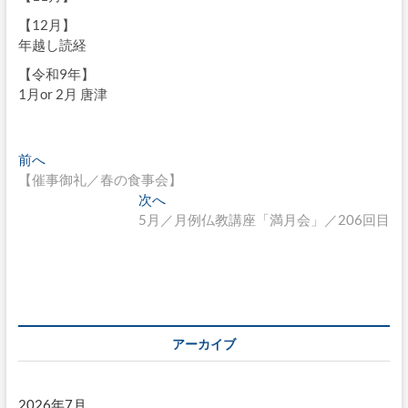
【12月】
年越し読経
【令和9年】
1月or 2月 唐津
投
過
前へ
去
【催事御礼／春の食事会】
稿
の
次
次へ
ナ
投
の
5月／月例仏教講座「満月会」／206回目
稿:
投
ビ
稿:
ゲ
ー
シ
アーカイブ
ョ
ン
2026年7月