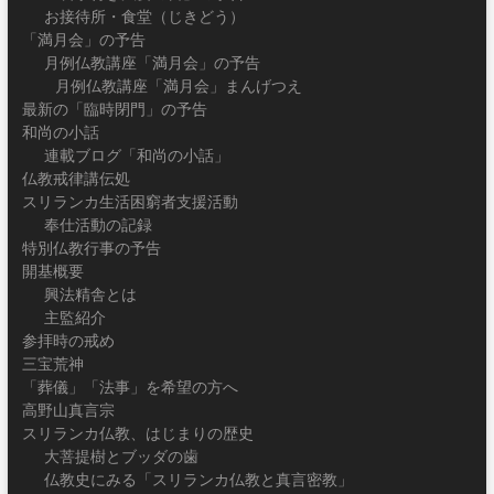
お接待所・食堂（じきどう）
「満月会」の予告
月例仏教講座「満月会」の予告
月例仏教講座「満月会」まんげつえ
最新の「臨時閉門」の予告
和尚の小話
連載ブログ「和尚の小話」
仏教戒律講伝処
スリランカ生活困窮者支援活動
奉仕活動の記録
特別仏教行事の予告
開基概要
興法精舎とは
主監紹介
参拝時の戒め
三宝荒神
「葬儀」「法事」を希望の方へ
高野山真言宗
スリランカ仏教、はじまりの歴史
大菩提樹とブッダの歯
仏教史にみる「スリランカ仏教と真言密教」