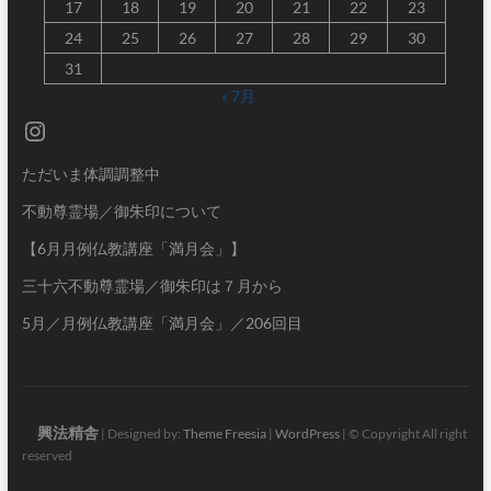
17
18
19
20
21
22
23
24
25
26
27
28
29
30
31
« 7月
Instagram
ただいま体調調整中
不動尊霊場／御朱印について
【6月月例仏教講座「満月会」】
三十六不動尊霊場／御朱印は７月から
5月／月例仏教講座「満月会」／206回目
興法精舎
| Designed by:
Theme Freesia
|
WordPress
| © Copyright All right
reserved