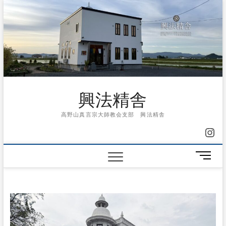
Skip
to
content
興法精舎
高野山真言宗大師教会支部 興法精舎
Ins
メ
ニ
ュ
ー
ボ
タ
ン